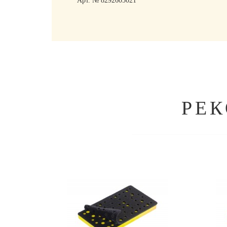
Арт. № 8292605021
РЕ