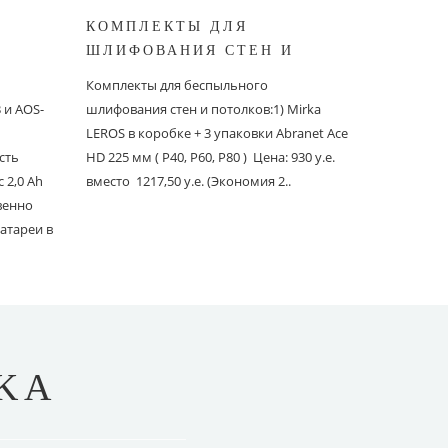
КОМПЛЕКТЫ ДЛЯ
КОМПЛ
ШЛИФОВАНИЯ СТЕН И
БЕСПЫ
ШИНОК
ПОТОЛКОВ MIRKA
ШЛИФО
Комплекты для беспыльного
Комплекты
и AOS-
шлифования стен и потолков:1) Mirka
шлифовани
LEROS в коробке + 3 упаковки Abranet Ace
пылеудаля
сть
HD 225 мм ( P40, P60, P80 ) Цена: 930 у.е.
PC со шлан
 2,0 Ah
вместо 1217,50 у.е. (Экономия 2..
Ace 150 мм 
твенно
вместо 1241
атареи в
KA