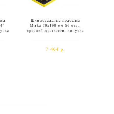
швы
Шлифовальные подошвы
/4”
Mirka 70х198 мм 56 отв..
пучка
средней жесткости. липучка
7 464 р.