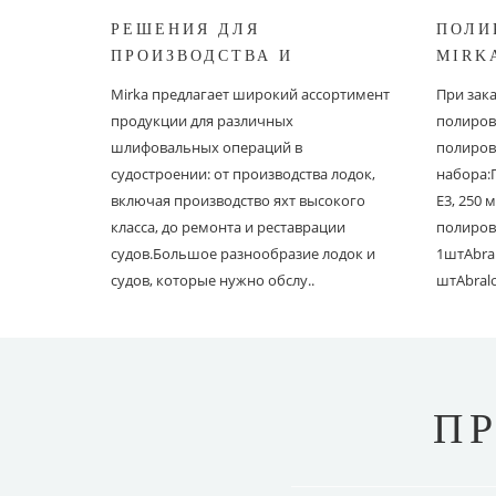
РЕШЕНИЯ ДЛЯ
ПОЛИ
ПРОИЗВОДСТВА И
MIRK
РЕСТАВРАЦИИ СУДОВ ОТ
Mirka предлагает широкий ассортимент
При зак
MIRKA
продукции для различных
полиров
шлифовальных операций в
полиров
судостроении: от производства лодок,
набора:
включая производство яхт высокого
E3, 250
класса, до ремонта и реставрации
полиров
судов.Большое разнообразие лодок и
1штAbral
судов, которые нужно обслу..
штAbral
П