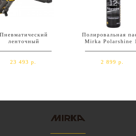
Пневматический
Полировальная па
ленточный
Mirka Polarshine 
шлифовальный
Black - 0,25л
пильник Mirka PBS
10NV 10x330мм
23 493 р.
2 899 р.