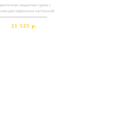
рактичная защитная сумка с
нем для переноски настенной
ифовальной машины Mirka®
LEROS.Освобожд..
21 525 р.