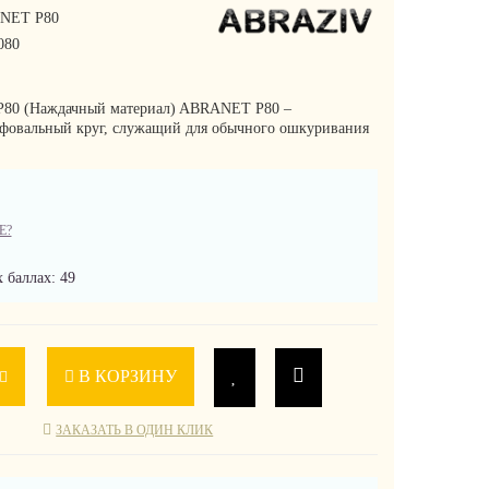
NET P80
080
80 (Наждачный материал) ABRANET P80 –
фовальный круг, служащий для обычного ошкуривания
Е?
 баллах: 49
В КОРЗИНУ
ЗАКАЗАТЬ В ОДИН КЛИК