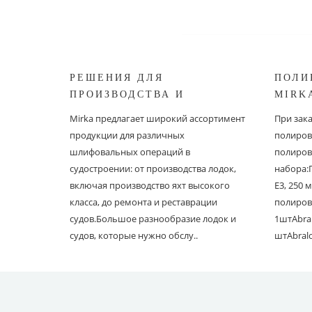
РЕШЕНИЯ ДЛЯ
ПОЛИ
ПРОИЗВОДСТВА И
MIRK
РЕСТАВРАЦИИ СУДОВ ОТ
Mirka предлагает широкий ассортимент
При зак
MIRKA
продукции для различных
полиров
шлифовальных операций в
полиров
судостроении: от производства лодок,
набора:
включая производство яхт высокого
E3, 250
класса, до ремонта и реставрации
полиров
судов.Большое разнообразие лодок и
1штAbral
судов, которые нужно обслу..
штAbral