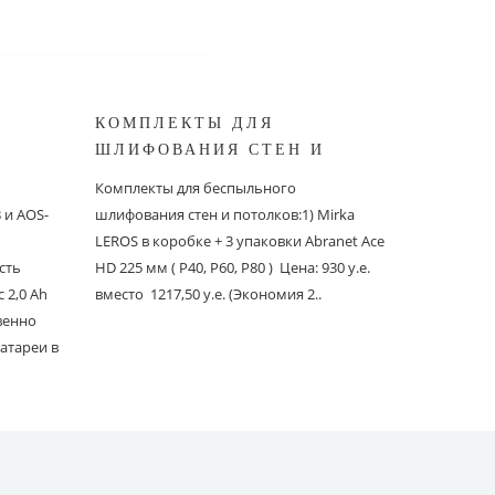
КОМПЛЕКТЫ ДЛЯ
КОМПЛ
ШЛИФОВАНИЯ СТЕН И
БЕСПЫ
ШИНОК
ПОТОЛКОВ MIRKA
ШЛИФО
Комплекты для беспыльного
Комплекты
и AOS-
шлифования стен и потолков:1) Mirka
шлифовани
LEROS в коробке + 3 упаковки Abranet Ace
пылеудаля
сть
HD 225 мм ( P40, P60, P80 ) Цена: 930 у.е.
PC со шлан
 2,0 Ah
вместо 1217,50 у.е. (Экономия 2..
Ace 150 мм 
твенно
вместо 1241
атареи в