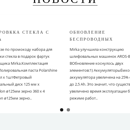
РОВККА СТЕКЛА С
ОБНОВЛЕНИЕ
A
БЕСПРОВОДНЫХ
ШЛИФОВАЛЬНЫХ МА
азе по промокоду набора для
Mirka улучшила конструкцию
MIRKA
ки стекла в подарок фартук
шлифовальных машинок AROS-B 
щика Mirka.Комплектация
BОбновление коснулось двух
Полировальная паста Polarshine
элементов:1) АккумуляторыЁмко
 мл х 1штФетровый
аккумулятора увеличена на 25% с
альный диск 125 мм х
до 2,5 Ah. Это значит, что сущес
on ø125мм зерно 360 х 4
увеличено время эксплуатации б
on ø125мм зерно..
режиме работ..