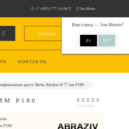
+7 (495) 777-14-94
Эль-Монте
Ваш город —
Эль-Монте
?
Корзина
0
ТИ
КОНТАКТЫ
ифовальные круги Mirka Abralon Ø 77 мм P180
ММ P180
0 отзывов
irka
on P180