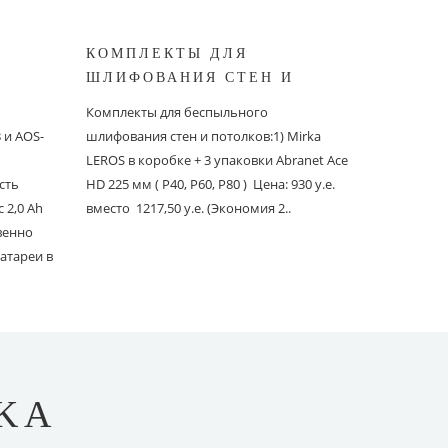
КОМПЛЕКТЫ ДЛЯ
КОМПЛ
ШЛИФОВАНИЯ СТЕН И
БЕСПЫ
ШИНОК
ПОТОЛКОВ MIRKA
ШЛИФО
Комплекты для беспыльного
Комплекты
и AOS-
шлифования стен и потолков:1) Mirka
шлифовани
LEROS в коробке + 3 упаковки Abranet Ace
пылеудаля
сть
HD 225 мм ( P40, P60, P80 ) Цена: 930 у.е.
PC со шлан
 2,0 Ah
вместо 1217,50 у.е. (Экономия 2..
Ace 150 мм 
твенно
вместо 1241
атареи в
KA