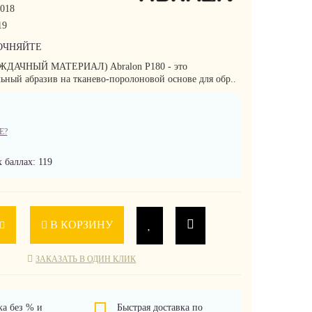
018
19
ОЧНЯЙТЕ
АЖДАЧНЫЙ МАТЕРИАЛ) Abralon P180 - это
ный абразив на тканево-поролоновой основе для обр..
Е?
 баллах: 119
В КОРЗИНУ
ЗАКАЗАТЬ В ОДИН КЛИК
ка без % и
Быстрая доставка по