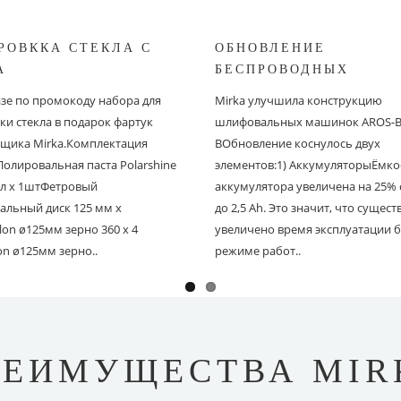
РОВККА СТЕКЛА С
ОБНОВЛЕНИЕ
A
БЕСПРОВОДНЫХ
ШЛИФОВАЛЬНЫХ МА
азе по промокоду набора для
Mirka улучшила конструкцию
MIRKA
ки стекла в подарок фартук
шлифовальных машинок AROS-B 
щика Mirka.Комплектация
BОбновление коснулось двух
Полировальная паста Polarshine
элементов:1) АккумуляторыЁмко
 мл х 1штФетровый
аккумулятора увеличена на 25% с
альный диск 125 мм х
до 2,5 Ah. Это значит, что сущес
on ø125мм зерно 360 х 4
увеличено время эксплуатации б
on ø125мм зерно..
режиме работ..
РЕИМУЩЕСТВА MIR