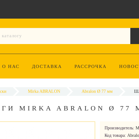
О НАС
ДОСТАВКА
РАССРОЧКА
НОВОС
ски
Mirka ABRALON
Abralon Ø 77 мм
Шл
ГИ MIRKA ABRALON Ø 77 
Производитель:
M
Код товара:
Abral