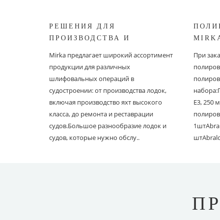
РЕШЕНИЯ ДЛЯ
ПОЛИ
ПРОИЗВОДСТВА И
MIRK
РЕСТАВРАЦИИ СУДОВ ОТ
Mirka предлагает широкий ассортимент
При зак
MIRKA
продукции для различных
полиров
шлифовальных операций в
полиров
судостроении: от производства лодок,
набора:
включая производство яхт высокого
E3, 250
класса, до ремонта и реставрации
полиров
судов.Большое разнообразие лодок и
1штAbral
судов, которые нужно обслу..
штAbral
П