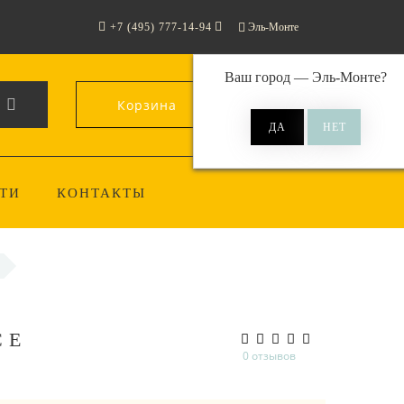
+7 (495) 777-14-94
Эль-Монте
Ваш город —
Эль-Монте
?
Корзина
0
ТИ
КОНТАКТЫ
CE
0 отзывов