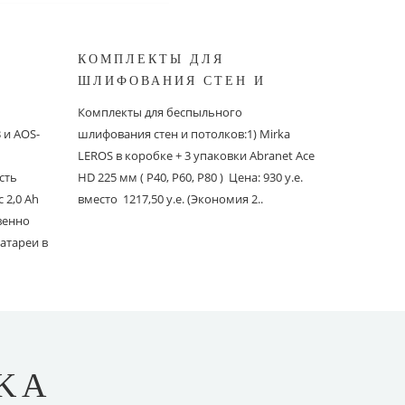
КОМПЛЕКТЫ ДЛЯ
КОМПЛ
ШЛИФОВАНИЯ СТЕН И
БЕСПЫ
ШИНОК
ПОТОЛКОВ MIRKA
ШЛИФО
Комплекты для беспыльного
Комплекты
и AOS-
шлифования стен и потолков:1) Mirka
шлифовани
LEROS в коробке + 3 упаковки Abranet Ace
пылеудаля
сть
HD 225 мм ( P40, P60, P80 ) Цена: 930 у.е.
PC со шлан
 2,0 Ah
вместо 1217,50 у.е. (Экономия 2..
Ace 150 мм 
твенно
вместо 1241
атареи в
KA