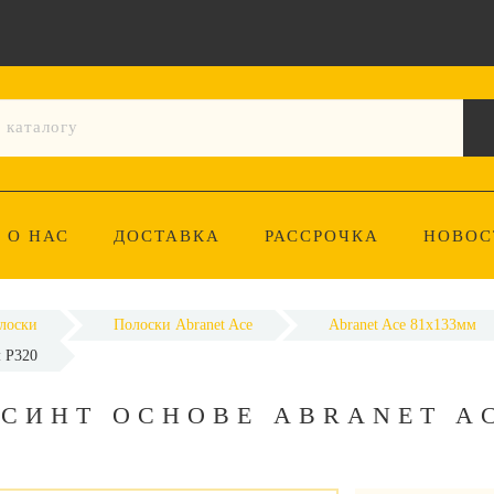
О НАС
ДОСТАВКА
РАССРОЧКА
НОВОС
лоски
Полоски Abranet Ace
Abranet Ace 81x133мм
м P320
 СИНТ ОСНОВЕ ABRANET A