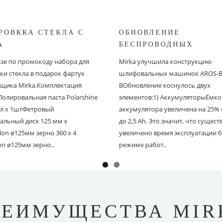
РОВККА СТЕКЛА С
ОБНОВЛЕНИЕ
A
БЕСПРОВОДНЫХ
ШЛИФОВАЛЬНЫХ МА
азе по промокоду набора для
Mirka улучшила конструкцию
MIRKA
ки стекла в подарок фартук
шлифовальных машинок AROS-B 
щика Mirka.Комплектация
BОбновление коснулось двух
Полировальная паста Polarshine
элементов:1) АккумуляторыЁмко
 мл х 1штФетровый
аккумулятора увеличена на 25% с
альный диск 125 мм х
до 2,5 Ah. Это значит, что сущес
on ø125мм зерно 360 х 4
увеличено время эксплуатации б
on ø125мм зерно..
режиме работ..
РЕИМУЩЕСТВА MIR