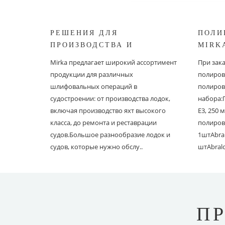
РЕШЕНИЯ ДЛЯ
ПОЛИ
ПРОИЗВОДСТВА И
MIRK
РЕСТАВРАЦИИ СУДОВ ОТ
Mirka предлагает широкий ассортимент
При зак
MIRKA
продукции для различных
полиров
шлифовальных операций в
полиров
судостроении: от производства лодок,
набора:
включая производство яхт высокого
E3, 250
класса, до ремонта и реставрации
полиров
судов.Большое разнообразие лодок и
1штAbral
судов, которые нужно обслу..
штAbral
П