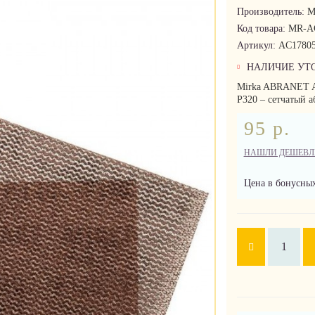
Производитель:
M
Код товара:
MR-A
Артикул:
AC17805
НАЛИЧИЕ УТ
Mirka ABRANET 
P320 – сетчатый а
95 р.
НАШЛИ ДЕШЕВЛ
Цена в бонусных