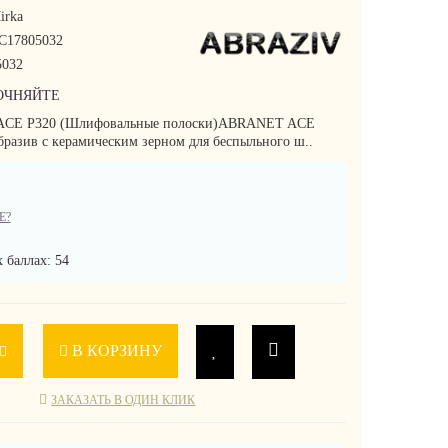
irka
C17805032
032
ОЧНЯЙТЕ
ACE P320 (Шлифовальные полоски)ABRANET ACE
бразив с керамическим зерном для беспыльного ш..
Е?
 баллах: 54
В КОРЗИНУ
ЗАКАЗАТЬ В ОДИН КЛИК