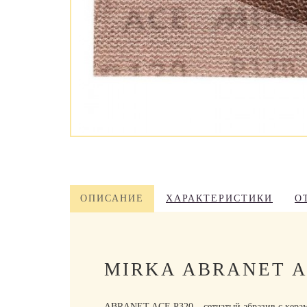
ОПИСАНИЕ
ХАРАКТЕРИСТИКИ
О
MIRKA ABRANET A
ABRANET ACE P320 – сетчатый абразив с керам