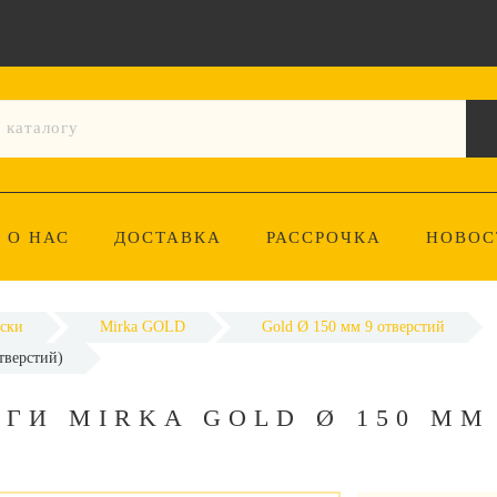
О НАС
ДОСТАВКА
РАССРОЧКА
НОВОС
ски
Mirka GOLD
Gold Ø 150 мм 9 отверстий
тверстий)
И MIRKA GOLD Ø 150 ММ 