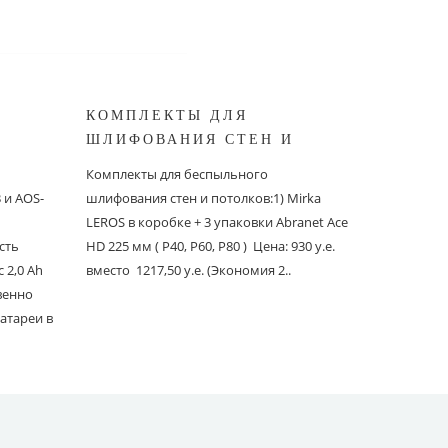
КОМПЛЕКТЫ ДЛЯ
КОМПЛ
ШЛИФОВАНИЯ СТЕН И
БЕСПЫ
ШИНОК
ПОТОЛКОВ MIRKA
ШЛИФО
Комплекты для беспыльного
Комплекты
и AOS-
шлифования стен и потолков:1) Mirka
шлифовани
LEROS в коробке + 3 упаковки Abranet Ace
пылеудаля
сть
HD 225 мм ( P40, P60, P80 ) Цена: 930 у.е.
PC со шлан
 2,0 Ah
вместо 1217,50 у.е. (Экономия 2..
Ace 150 мм 
твенно
вместо 1241
атареи в