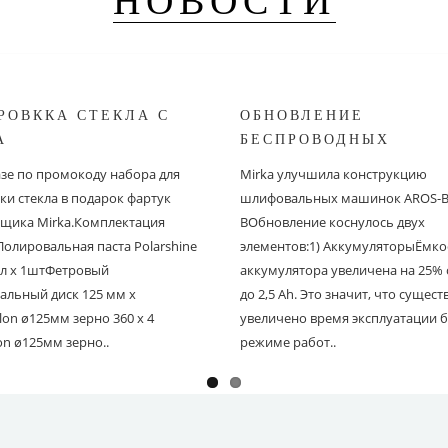
НОВОСТИ
РОВККА СТЕКЛА С
ОБНОВЛЕНИЕ
A
БЕСПРОВОДНЫХ
ШЛИФОВАЛЬНЫХ МА
азе по промокоду набора для
Mirka улучшила конструкцию
MIRKA
ки стекла в подарок фартук
шлифовальных машинок AROS-B 
щика Mirka.Комплектация
BОбновление коснулось двух
Полировальная паста Polarshine
элементов:1) АккумуляторыЁмко
 мл х 1штФетровый
аккумулятора увеличена на 25% с
альный диск 125 мм х
до 2,5 Ah. Это значит, что сущес
on ø125мм зерно 360 х 4
увеличено время эксплуатации б
on ø125мм зерно..
режиме работ..