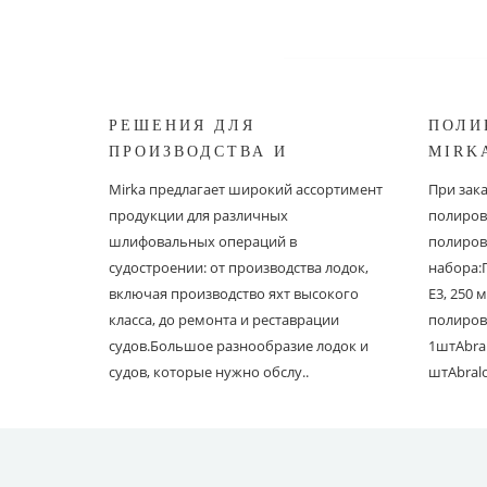
РЕШЕНИЯ ДЛЯ
ПОЛИ
ПРОИЗВОДСТВА И
MIRK
РЕСТАВРАЦИИ СУДОВ ОТ
Mirka предлагает широкий ассортимент
При зак
MIRKA
продукции для различных
полиров
шлифовальных операций в
полиров
судостроении: от производства лодок,
набора:
включая производство яхт высокого
E3, 250
класса, до ремонта и реставрации
полиров
судов.Большое разнообразие лодок и
1штAbral
судов, которые нужно обслу..
штAbral