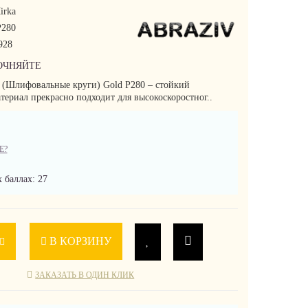
irka
P280
928
ОЧНЯЙТЕ
(Шлифовальные круги) Gold P280 – стойкий
териал прекрасно подходит для высокоскоростног..
Е?
 баллах: 27
В КОРЗИНУ
ЗАКАЗАТЬ В ОДИН КЛИК