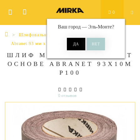
0
Ваш город —
Эль-Монте
?
Шлифовальные материалы
Рулоны
Abranet 93 мм x 10 м
ШЛИФ МАТ НА СЕТЧ СИНТ
ОСНОВЕ ABRANET 93X10М
Р100
0 отзывов