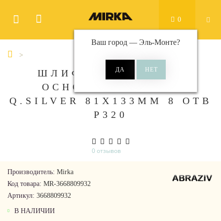
0
Ваш город —
Эль-Монте
?
ШЛИФ МАТ НА БУМ
ОСНОВЕ ЛИПУЧКА
Q.SILVER 81X133ММ 8 ОТВ
P320
0 отзывов
Производитель:
Mirka
Код товара:
MR-3668809932
Артикул:
3668809932
В НАЛИЧИИ