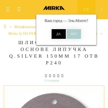
0
Ваш город —
Эль-Монте
?
Шлифовальные материалы
Диски
Mirka Q.SILVER
Q.Silver Ø 150 мм 17 отверстий
ШЛИФ МАТ НА БУМ
ОСНОВЕ ЛИПУЧКА
Q.SILVER 150ММ 17 ОТВ
Р240
0 отзывов