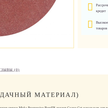
Рассроч
кредит
Высокое
товаров
ТЗЫВЫ (0)
ЖДАЧНЫЙ МАТЕРИАЛ)
ология связки Mirka Progressive Bond™ делают Coarse Cut идеальным для