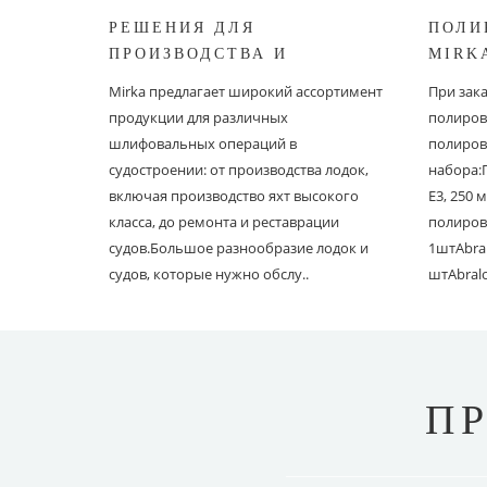
РЕШЕНИЯ ДЛЯ
ПОЛИ
ПРОИЗВОДСТВА И
MIRK
РЕСТАВРАЦИИ СУДОВ ОТ
Mirka предлагает широкий ассортимент
При зак
MIRKA
продукции для различных
полиров
шлифовальных операций в
полиров
судостроении: от производства лодок,
набора:
включая производство яхт высокого
E3, 250
класса, до ремонта и реставрации
полиров
судов.Большое разнообразие лодок и
1штAbral
судов, которые нужно обслу..
штAbral
П