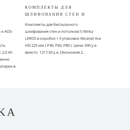
КОМПЛЕКТЫ ДЛЯ
КОМПЛ
ШЛИФОВАНИЯ СТЕН И
БЕСПЫ
ШИНОК
ПОТОЛКОВ MIRKA
ШЛИФО
Комплекты для беспыльного
Комплекты
и AOS-
шлифования стен и потолков:1) Mirka
шлифовани
LEROS в коробке + 3 упаковки Abranet Ace
пылеудаля
сть
HD 225 мм ( P40, P60, P80 ) Цена: 930 у.е.
PC со шлан
 2,0 Ah
вместо 1217,50 у.е. (Экономия 2..
Ace 150 мм 
твенно
вместо 1241
атареи в
KA