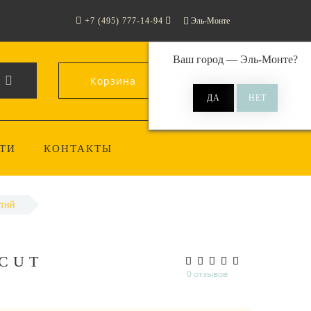
+7 (495) 777-14-94
Эль-Монте
Ваш город —
Эль-Монте
?
Корзина
0
ТИ
КОНТАКТЫ
стий
CUT
0 отзывов