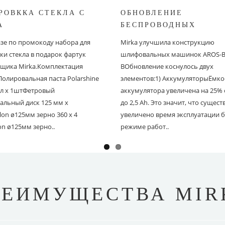
РОВККА СТЕКЛА С
ОБНОВЛЕНИЕ
A
БЕСПРОВОДНЫХ
ШЛИФОВАЛЬНЫХ МА
азе по промокоду набора для
Mirka улучшила конструкцию
MIRKA
ки стекла в подарок фартук
шлифовальных машинок AROS-B 
щика Mirka.Комплектация
BОбновление коснулось двух
Полировальная паста Polarshine
элементов:1) АккумуляторыЁмко
 мл х 1штФетровый
аккумулятора увеличена на 25% с
альный диск 125 мм х
до 2,5 Ah. Это значит, что сущес
on ø125мм зерно 360 х 4
увеличено время эксплуатации б
on ø125мм зерно..
режиме работ..
РЕИМУЩЕСТВА MIR