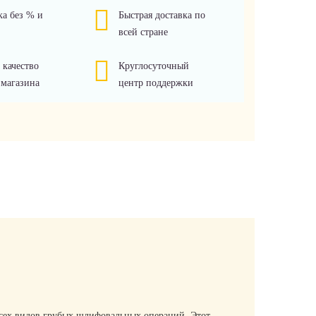
ка без % и
Быстрая доставка по
всей стране
 качество
Круглосуточный
 магазина
центр поддержки
 всех видов грубых шлифовальных операций. Этот