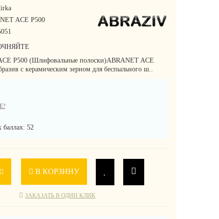
irka
NET ACE P500
051
ОЧНЯЙТЕ
ACE P500 (Шлифовальные полоски)ABRANET ACE
бразив с керамическим зерном для беспыльного ш..
Е?
 баллах: 52
В КОРЗИНУ
ЗАКАЗАТЬ В ОДИН КЛИК