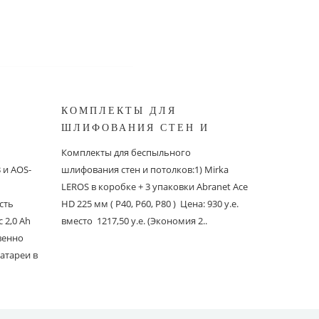
КОМПЛЕКТЫ ДЛЯ
КОМПЛ
ШЛИФОВАНИЯ СТЕН И
БЕСПЫ
ШИНОК
ПОТОЛКОВ MIRKA
ШЛИФО
Комплекты для беспыльного
Комплекты
и AOS-
шлифования стен и потолков:1) Mirka
шлифовани
LEROS в коробке + 3 упаковки Abranet Ace
пылеудаля
сть
HD 225 мм ( P40, P60, P80 ) Цена: 930 у.е.
PC со шлан
 2,0 Ah
вместо 1217,50 у.е. (Экономия 2..
Ace 150 мм 
твенно
вместо 1241
атареи в