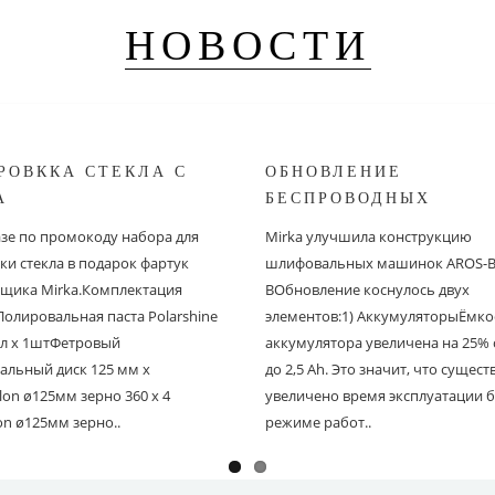
НОВОСТИ
РОВККА СТЕКЛА С
ОБНОВЛЕНИЕ
A
БЕСПРОВОДНЫХ
ШЛИФОВАЛЬНЫХ МА
азе по промокоду набора для
Mirka улучшила конструкцию
MIRKA
ки стекла в подарок фартук
шлифовальных машинок AROS-B 
щика Mirka.Комплектация
BОбновление коснулось двух
Полировальная паста Polarshine
элементов:1) АккумуляторыЁмко
 мл х 1штФетровый
аккумулятора увеличена на 25% с
альный диск 125 мм х
до 2,5 Ah. Это значит, что сущес
on ø125мм зерно 360 х 4
увеличено время эксплуатации б
on ø125мм зерно..
режиме работ..