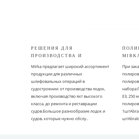
РЕШЕНИЯ ДЛЯ
ПОЛИ
ПРОИЗВОДСТВА И
MIRK
РЕСТАВРАЦИИ СУДОВ ОТ
Mirka предлагает широкий ассортимент
При зак
MIRKA
продукции для различных
полиров
шлифовальных операций в
полиров
судостроении: от производства лодок,
набора:
включая производство яхт высокого
E3, 250
класса, до ремонта и реставрации
полиров
судов.Большое разнообразие лодок и
1штAbral
судов, которые нужно обслу..
штAbral