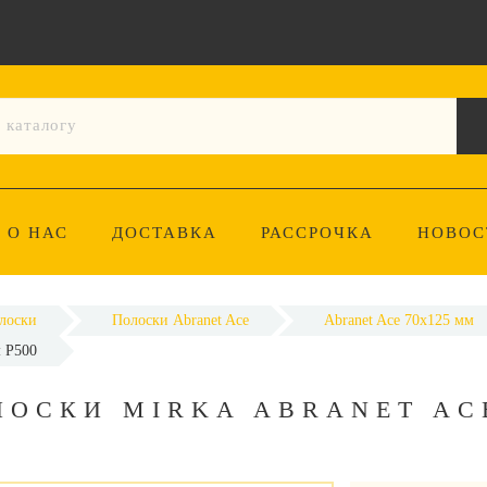
О НАС
ДОСТАВКА
РАССРОЧКА
НОВОС
лоски
Полоски Abranet Ace
Abranet Ace 70x125 мм
м P500
ОСКИ MIRKA ABRANET ACE