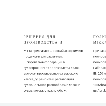
РЕШЕНИЯ ДЛЯ
ПОЛИ
ПРОИЗВОДСТВА И
MIRK
РЕСТАВРАЦИИ СУДОВ ОТ
Mirka предлагает широкий ассортимент
При зак
MIRKA
продукции для различных
полиров
шлифовальных операций в
полиров
судостроении: от производства лодок,
набора:
включая производство яхт высокого
E3, 250
класса, до ремонта и реставрации
полиров
судов.Большое разнообразие лодок и
1штAbral
судов, которые нужно обслу..
штAbral