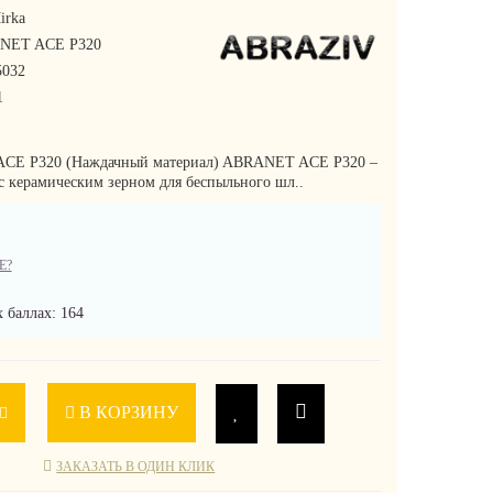
irka
NET ACE P320
032
1
CE P320 (Наждачный материал) ABRANET ACE P320 –
 с керамическим зерном для беспыльного шл..
Е?
 баллах: 164
В КОРЗИНУ
ЗАКАЗАТЬ В ОДИН КЛИК