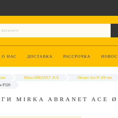
О НАС
ДОСТАВКА
РАССРОЧКА
НОВОС
ски
Mirka ABRANET ACE
Abranet Ace Ø 200 мм
м P320
ГИ MIRKA ABRANET ACE Ø