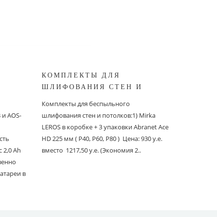
КОМПЛЕКТЫ ДЛЯ
КОМПЛ
ШЛИФОВАНИЯ СТЕН И
БЕСПЫ
ШИНОК
ПОТОЛКОВ MIRKA
ШЛИФО
Комплекты для беспыльного
Комплекты
и AOS-
шлифования стен и потолков:1) Mirka
шлифовани
LEROS в коробке + 3 упаковки Abranet Ace
пылеудаля
сть
HD 225 мм ( P40, P60, P80 ) Цена: 930 у.е.
PC со шлан
 2,0 Ah
вместо 1217,50 у.е. (Экономия 2..
Ace 150 мм 
твенно
вместо 1241
атареи в