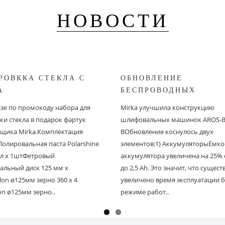
НОВОСТИ
РОВККА СТЕКЛА С
ОБНОВЛЕНИЕ
A
БЕСПРОВОДНЫХ
ШЛИФОВАЛЬНЫХ МА
азе по промокоду набора для
Mirka улучшила конструкцию
MIRKA
ки стекла в подарок фартук
шлифовальных машинок AROS-B 
щика Mirka.Комплектация
BОбновление коснулось двух
Полировальная паста Polarshine
элементов:1) АккумуляторыЁмко
 мл х 1штФетровый
аккумулятора увеличена на 25% с
альный диск 125 мм х
до 2,5 Ah. Это значит, что сущес
on ø125мм зерно 360 х 4
увеличено время эксплуатации б
on ø125мм зерно..
режиме работ..