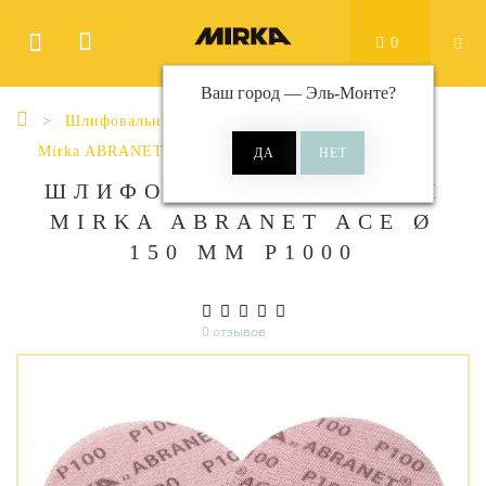
0
Ваш город —
Эль-Монте
?
Шлифовальные материалы
Диски
Mirka ABRANET ACE
Abranet Ace Ø 150 мм
ШЛИФОВАЛЬНЫЕ КРУГИ
MIRKA ABRANET ACE Ø
150 ММ P1000
0 отзывов