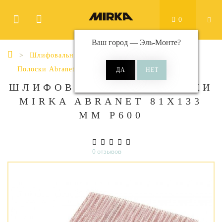
0
Ваш город —
Эль-Монте
?
Шлифовальные материалы
Полоски
Полоски Abranet
Abranet 81x133 мм
ШЛИФОВАЛЬНЫЕ ПОЛОСКИ
MIRKA ABRANET 81X133
ММ P600
0 отзывов