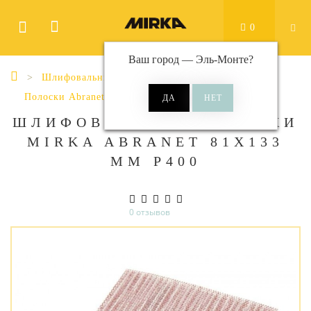
0
Ваш город —
Эль-Монте
?
Шлифовальные материалы
Полоски
Полоски Abranet
Abranet 81x133 мм
ШЛИФОВАЛЬНЫЕ ПОЛОСКИ
MIRKA ABRANET 81X133
ММ P400
0 отзывов