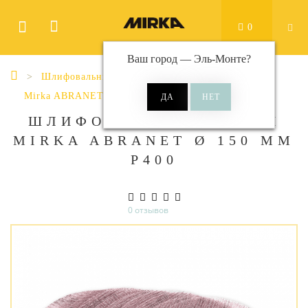
0
Ваш город —
Эль-Монте
?
Шлифовальные материалы
Диски
Mirka ABRANET
Abranet Ø 150 мм
ШЛИФОВАЛЬНЫЕ КРУГИ
MIRKA ABRANET Ø 150 ММ
P400
0 отзывов