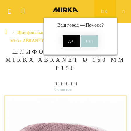
0
Ваш город —
Помона
?
Шлифовальные материалы
Диски
Mirka ABRANET
Abranet Ø 150 мм
ШЛИФОВАЛЬНЫЕ КРУГИ
MIRKA ABRANET Ø 150 ММ
P150
0 отзывов