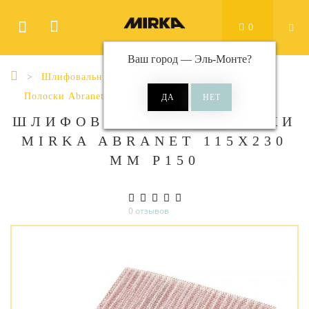
0
Ваш город —
Эль-Монте
?
Шлифовальные материалы
Полоски
Полоски Abranet
Abranet 115x230 мм
ШЛИФОВАЛЬНЫЕ ПОЛОСКИ
MIRKA ABRANET 115X230
ММ P150
0 отзывов