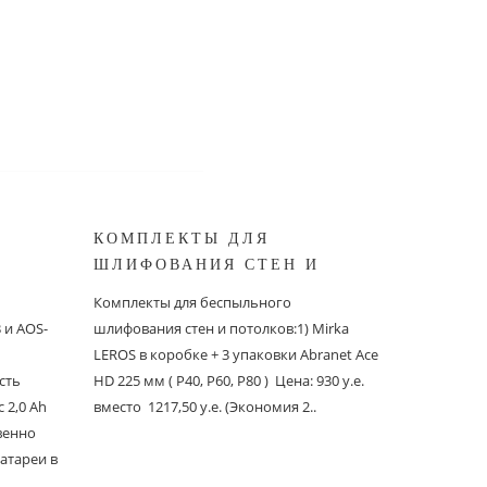
КОМПЛЕКТЫ ДЛЯ
КОМПЛ
ШЛИФОВАНИЯ СТЕН И
БЕСПЫ
ШИНОК
ПОТОЛКОВ MIRKA
ШЛИФО
Комплекты для беспыльного
Комплекты
и AOS-
шлифования стен и потолков:1) Mirka
шлифовани
LEROS в коробке + 3 упаковки Abranet Ace
пылеудаля
сть
HD 225 мм ( P40, P60, P80 ) Цена: 930 у.е.
PC со шлан
 2,0 Ah
вместо 1217,50 у.е. (Экономия 2..
Ace 150 мм 
твенно
вместо 1241
атареи в