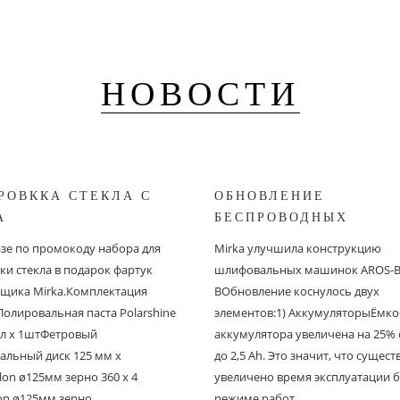
НОВОСТИ
РОВККА СТЕКЛА С
ОБНОВЛЕНИЕ
A
БЕСПРОВОДНЫХ
ШЛИФОВАЛЬНЫХ МА
азе по промокоду набора для
Mirka улучшила конструкцию
MIRKA
ки стекла в подарок фартук
шлифовальных машинок AROS-B 
щика Mirka.Комплектация
BОбновление коснулось двух
Полировальная паста Polarshine
элементов:1) АккумуляторыЁмко
 мл х 1штФетровый
аккумулятора увеличена на 25% с
альный диск 125 мм х
до 2,5 Ah. Это значит, что сущес
on ø125мм зерно 360 х 4
увеличено время эксплуатации б
on ø125мм зерно..
режиме работ..