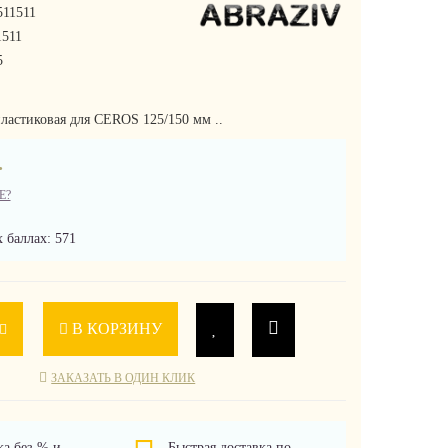
11511
511
5
ластиковая для CEROS 125/150 мм ..
.
Е?
 баллах: 571
В КОРЗИНУ
ЗАКАЗАТЬ В ОДИН КЛИК
ка без % и
Быстрая доставка по