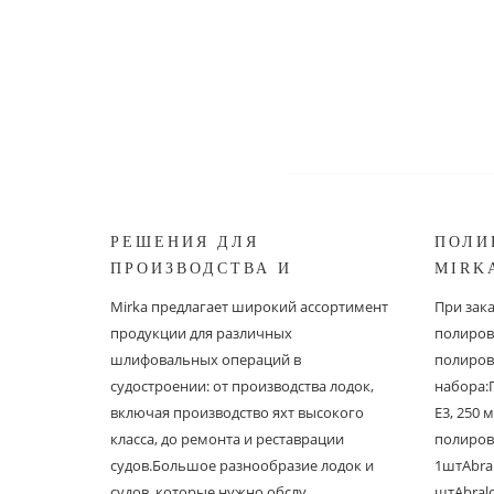
РЕШЕНИЯ ДЛЯ
ПОЛИ
ПРОИЗВОДСТВА И
MIRK
РЕСТАВРАЦИИ СУДОВ ОТ
Mirka предлагает широкий ассортимент
При зак
MIRKA
продукции для различных
полиров
шлифовальных операций в
полиров
судостроении: от производства лодок,
набора:
включая производство яхт высокого
E3, 250
класса, до ремонта и реставрации
полиров
судов.Большое разнообразие лодок и
1штAbral
судов, которые нужно обслу..
штAbral