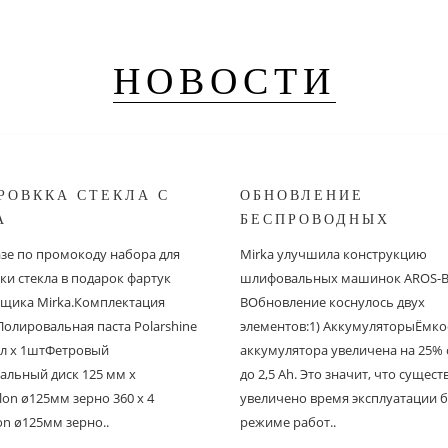
НОВОСТИ
РОВККА СТЕКЛА С
ОБНОВЛЕНИЕ
A
БЕСПРОВОДНЫХ
ШЛИФОВАЛЬНЫХ МА
азе по промокоду набора для
Mirka улучшила конструкцию
MIRKA
ки стекла в подарок фартук
шлифовальных машинок AROS-B 
щика Mirka.Комплектация
BОбновление коснулось двух
Полировальная паста Polarshine
элементов:1) АккумуляторыЁмко
 мл х 1штФетровый
аккумулятора увеличена на 25% с
альный диск 125 мм х
до 2,5 Ah. Это значит, что сущес
on ø125мм зерно 360 х 4
увеличено время эксплуатации б
on ø125мм зерно..
режиме работ..