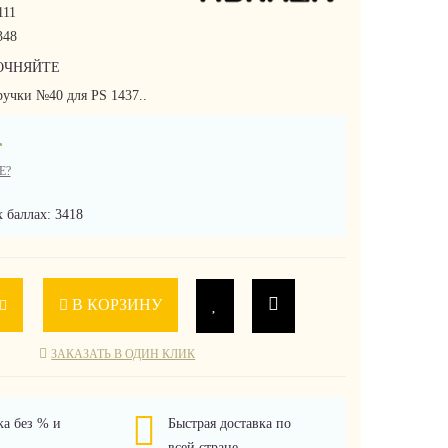
111
348
ОЧНЯЙТЕ
ручки №40 для PS 1437..
.
Е?
 баллах: 3418
В КОРЗИНУ
ЗАКАЗАТЬ В ОДИН КЛИК
ка без % и
Быстрая доставка по
всей стране