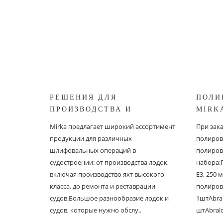
РЕШЕНИЯ ДЛЯ
ПОЛИ
ПРОИЗВОДСТВА И
MIRK
РЕСТАВРАЦИИ СУДОВ ОТ
Mirka предлагает широкий ассортимент
При зак
MIRKA
продукции для различных
полиров
шлифовальных операций в
полиров
судостроении: от производства лодок,
набора:
включая производство яхт высокого
E3, 250
класса, до ремонта и реставрации
полиров
судов.Большое разнообразие лодок и
1штAbral
судов, которые нужно обслу..
штAbral