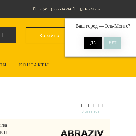
+7 (495) 777-14-94
Эль-Монте
Ваш город —
Эль-Монте
?
Корзина
0
ТИ
КОНТАКТЫ
0 отзывов
irka
40111