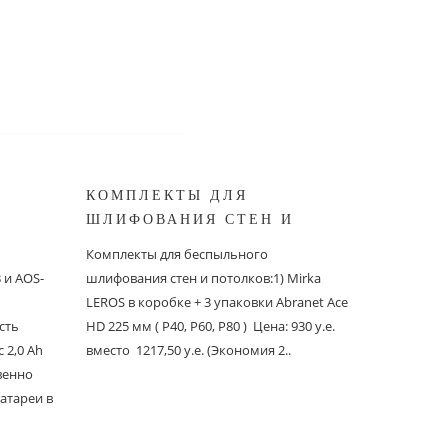
КОМПЛЕКТЫ ДЛЯ
КОМПЛ
ШЛИФОВАНИЯ СТЕН И
БЕСПЫ
ШИНОК
ПОТОЛКОВ MIRKA
ШЛИФО
Комплекты для беспыльного
Комплекты
и AOS-
шлифования стен и потолков:1) Mirka
шлифовани
LEROS в коробке + 3 упаковки Abranet Ace
пылеудаля
сть
HD 225 мм ( P40, P60, P80 ) Цена: 930 у.е.
PC со шлан
 2,0 Ah
вместо 1217,50 у.е. (Экономия 2..
Ace 150 мм 
твенно
вместо 1241
атареи в