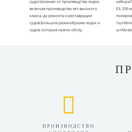
судостроении: от производства лодок,
набора:
включая производство яхт высокого
E3, 250
класса, до ремонта и реставрации
полиров
судов.Большое разнообразие лодок и
1штAbral
судов, которые нужно обслу..
штAbral
П
ПРОИЗВОДСТВО