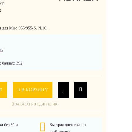
611
3
 для Miro 955/955-S. №16..
Е?
 баллах: 392
В КОРЗИНУ
ЗАКАЗАТЬ В ОДИН КЛИК
ка без % и
Быстрая доставка по
всей стране