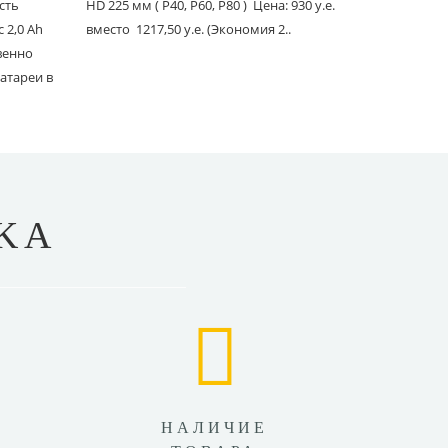
сть
HD 225 мм ( P40, P60, P80 ) Цена: 930 у.е.
PC со шлан
 2,0 Ah
вместо 1217,50 у.е. (Экономия 2..
Ace 150 мм 
твенно
вместо 1241
атареи в
KA
НАЛИЧИЕ