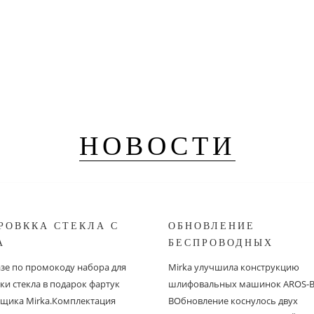
НОВОСТИ
РОВККА СТЕКЛА С
ОБНОВЛЕНИЕ
A
БЕСПРОВОДНЫХ
ШЛИФОВАЛЬНЫХ МА
азе по промокоду набора для
Mirka улучшила конструкцию
MIRKA
ки стекла в подарок фартук
шлифовальных машинок AROS-B 
щика Mirka.Комплектация
BОбновление коснулось двух