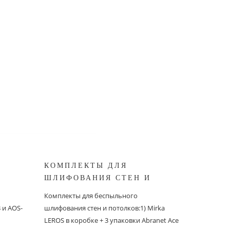
КОМПЛЕКТЫ ДЛЯ
КОМПЛ
ШЛИФОВАНИЯ СТЕН И
БЕСПЫ
ШИНОК
ПОТОЛКОВ MIRKA
ШЛИФО
Комплекты для беспыльного
Комплекты
и AOS-
шлифования стен и потолков:1) Mirka
шлифовани
LEROS в коробке + 3 упаковки Abranet Ace
пылеудаля