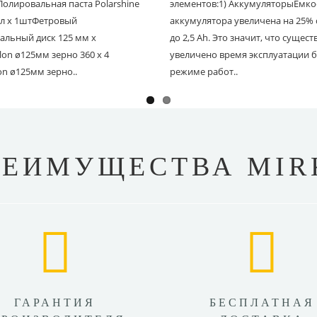
Полировальная паста Polarshine
элементов:1) АккумуляторыЁмко
 мл х 1штФетровый
аккумулятора увеличена на 25% с
альный диск 125 мм х
до 2,5 Ah. Это значит, что сущес
on ø125мм зерно 360 х 4
увеличено время эксплуатации б
on ø125мм зерно..
режиме работ..
РЕИМУЩЕСТВА MIR
ГАРАНТИЯ
БЕСПЛАТНАЯ