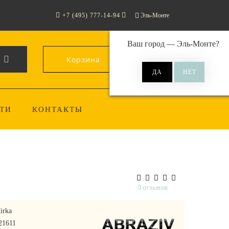
+7 (495) 777-14-94
Эль-Монте
Ваш город —
Эль-Монте
?
Корзина
0
ТИ
КОНТАКТЫ
0 отзывов
irka
21611