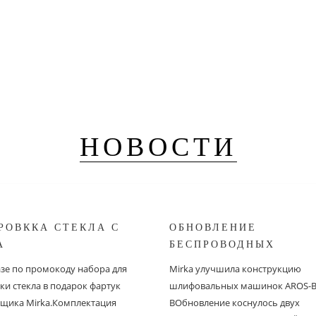
НОВОСТИ
РОВККА СТЕКЛА С
ОБНОВЛЕНИЕ
A
БЕСПРОВОДНЫХ
ШЛИФОВАЛЬНЫХ МА
азе по промокоду набора для
Mirka улучшила конструкцию
MIRKA
ки стекла в подарок фартук
шлифовальных машинок AROS-B 
щика Mirka.Комплектация
BОбновление коснулось двух