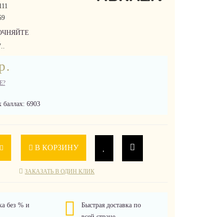
111
69
ОЧНЯЙТЕ
..
р.
Е?
 баллах: 6903
В КОРЗИНУ
ЗАКАЗАТЬ В ОДИН КЛИК
ка без % и
Быстрая доставка по
всей стране