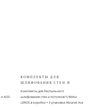
КОМПЛЕКТЫ ДЛЯ
КОМПЛ
ШЛИФОВАНИЯ СТЕН И
БЕСПЫ
ШИНОК
ПОТОЛКОВ MIRKA
ШЛИФО
Комплекты для беспыльного
Комплекты
и AOS-
шлифования стен и потолков:1) Mirka
шлифовани
LEROS в коробке + 3 упаковки Abranet Ace
пылеудаля