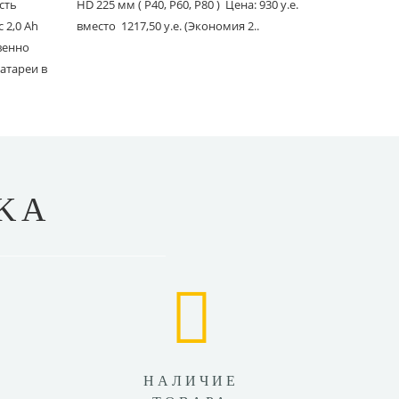
сть
HD 225 мм ( P40, P60, P80 ) Цена: 930 у.е.
PC со шлан
 2,0 Ah
вместо 1217,50 у.е. (Экономия 2..
Ace 150 мм 
твенно
вместо 1241
атареи в
KA
НАЛИЧИЕ