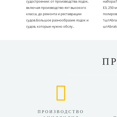
судостроении: от производства лодок,
набора:
включая производство яхт высокого
E3, 250
класса, до ремонта и реставрации
полиров
судов.Большое разнообразие лодок и
1штAbral
судов, которые нужно обслу..
штAbral
П
ПРОИЗВОДСТВО