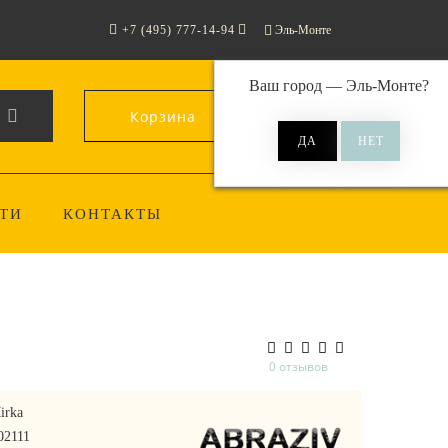
+7 (495) 777-14-94
Эль-Монте
Ваш город —
Эль-Монте
?
Корзина
0
ТИ
КОНТАКТЫ
0 отзывов
irka
02111