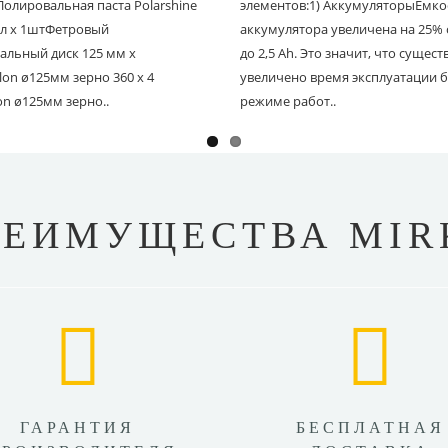
Полировальная паста Polarshine
элементов:1) АккумуляторыЁмко
 мл х 1штФетровый
аккумулятора увеличена на 25% с
альный диск 125 мм х
до 2,5 Ah. Это значит, что сущес
on ø125мм зерно 360 х 4
увеличено время эксплуатации б
on ø125мм зерно..
режиме работ..
РЕИМУЩЕСТВА MIR
ГАРАНТИЯ
БЕСПЛАТНАЯ