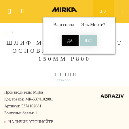
0
Ваш город —
Эль-Монте
?
ШЛИФ МАТ НА СЕТЧ СИНТ
ОСНОВЕ ABRANET SOFT
150ММ Р800
0 отзывов
Производитель:
Mirka
Код товара:
MR-5374102081
Артикул:
5374102081
Бонусные баллы:
1
НАЛИЧИЕ УТОЧНЯЙТЕ