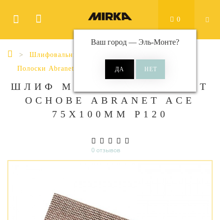
0
Ваш город —
Эль-Монте
?
Шлифовальные материалы
Полоски
Полоски Abranet Ace
Abranet Ace 75x100мм
ШЛИФ МАТ НА СЕТЧ СИНТ
ОСНОВЕ ABRANET ACE
75X100ММ Р120
0 отзывов