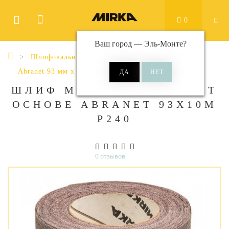
0
Ваш город —
Эль-Монте
?
Шлифовальные материалы
Рулоны
Abranet 93 мм x 10 м
ШЛИФ МАТ НА СЕТЧ СИНТ
ОСНОВЕ ABRANET 93X10М
Р240
0 отзывов