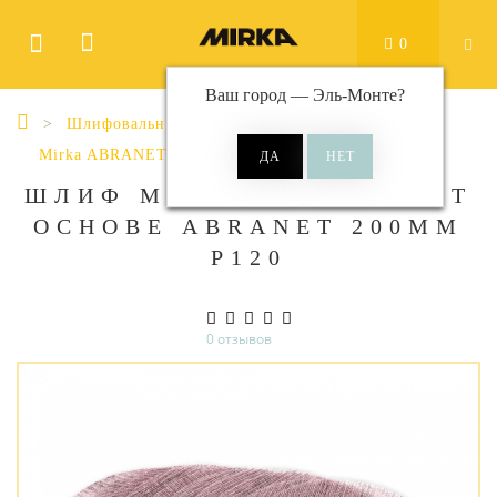
0
Ваш город —
Эль-Монте
?
Шлифовальные материалы
Диски
Mirka ABRANET
Abranet Ø 200 мм
ШЛИФ МАТ НА СЕТЧ СИНТ
ОСНОВЕ ABRANET 200ММ
Р120
0 отзывов