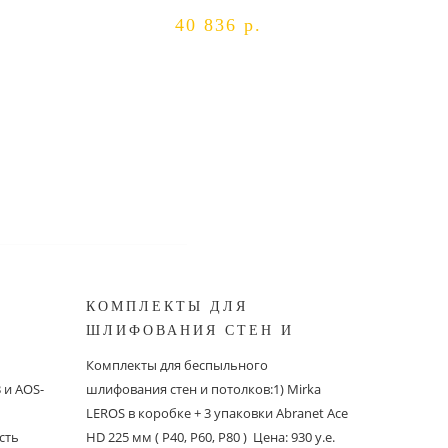
40 836 р.
КОМПЛЕКТЫ ДЛЯ
КОМПЛ
ШЛИФОВАНИЯ СТЕН И
БЕСПЫ
ШИНОК
ПОТОЛКОВ MIRKA
ШЛИФО
Комплекты для беспыльного
Комплекты
и AOS-
шлифования стен и потолков:1) Mirka
шлифовани
LEROS в коробке + 3 упаковки Abranet Ace
пылеудаля
сть
HD 225 мм ( P40, P60, P80 ) Цена: 930 у.е.
PC со шлан