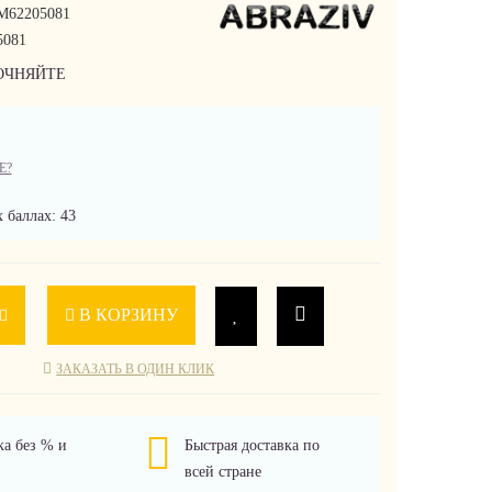
M62205081
5081
ОЧНЯЙТЕ
Е?
 баллах: 43
В КОРЗИНУ
ЗАКАЗАТЬ В ОДИН КЛИК
ка без % и
Быстрая доставка по
всей стране