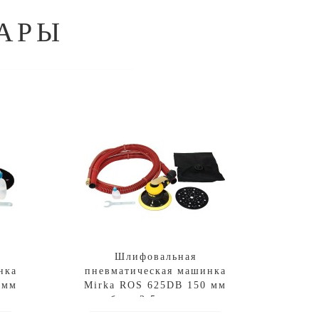
АРЫ
Шлифовальная
нка
пневматическая машинка
 мм
Mirka ROS 625DB 150 мм
орбита 2.5 с мешком