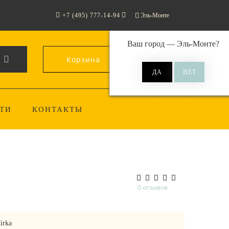
+7 (495) 777-14-94
Эль-Монте
Ваш город —
Эль-Монте
?
Корзина
0
ТИ
КОНТАКТЫ
0 отзывов
irka