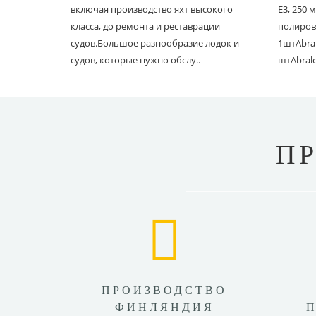
включая производство яхт высокого
E3, 250
класса, до ремонта и реставрации
полиров
судов.Большое разнообразие лодок и
1штAbral
судов, которые нужно обслу..
штAbral
П
ПРОИЗВОДСТВО
ФИНЛЯНДИЯ