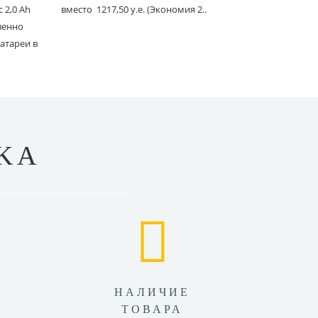
 2,0 Ah
вместо 1217,50 у.е. (Экономия 2..
Ace 150 мм 
твенно
вместо 1241
атареи в
KA
НАЛИЧИЕ
ТОВАРА