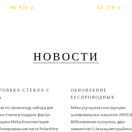
40 836 р.
38 376 р.
НОВОСТИ
РОВККА СТЕКЛА С
ОБНОВЛЕНИЕ
A
БЕСПРОВОДНЫХ
ШЛИФОВАЛЬНЫХ МА
азе по промокоду набора для
Mirka улучшила конструкцию
MIRKA
ки стекла в подарок фартук
шлифовальных машинок AROS-B 
щика Mirka.Комплектация
BОбновление коснулось двух
Полировальная паста Polarshine
элементов:1) АккумуляторыЁмко