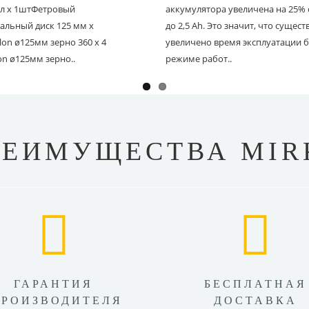
 мл х 1штФетровый
аккумулятора увеличена на 25% с
альный диск 125 мм х
до 2,5 Ah. Это значит, что сущес
on ø125мм зерно 360 х 4
увеличено время эксплуатации б
on ø125мм зерно..
режиме работ..
РЕИМУЩЕСТВА MIR
ГАРАНТИЯ
БЕСПЛАТНАЯ
ПРОИЗВОДИТЕЛЯ
ДОСТАВКА