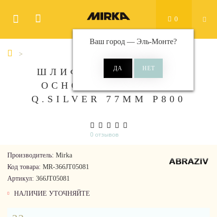
0
Ваш город —
Эль-Монте
?
ШЛИФ МАТ НА БУМ
ОСНОВЕ ЛИПУЧКА
Q.SILVER 77ММ P800
0 отзывов
Производитель:
Mirka
Код товара:
MR-366JT05081
Артикул:
366JT05081
НАЛИЧИЕ УТОЧНЯЙТЕ