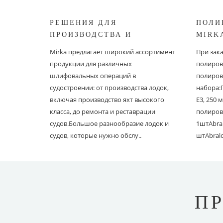
РЕШЕНИЯ ДЛЯ
ПОЛИ
ПРОИЗВОДСТВА И
MIRK
РЕСТАВРАЦИИ СУДОВ ОТ
Mirka предлагает широкий ассортимент
При зак
MIRKA
продукции для различных
полиров
шлифовальных операций в
полиров
судостроении: от производства лодок,
набора:
включая производство яхт высокого
E3, 250
класса, до ремонта и реставрации
полиров
судов.Большое разнообразие лодок и
1штAbral
судов, которые нужно обслу..
штAbral
П