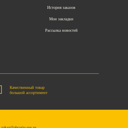
ы
История заказов
Мои закладки
Рассылка новостей
Качественный товар
большой ассортимент
zakaz@abraziv-rus.ru