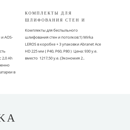
КОМПЛЕКТЫ ДЛЯ
КОМПЛ
ШЛИФОВАНИЯ СТЕН И
БЕСПЫ
ШИНОК
ПОТОЛКОВ MIRKA
ШЛИФО
Комплекты для беспыльного
Комплекты
и AOS-
шлифования стен и потолков:1) Mirka
шлифовани
LEROS в коробке + 3 упаковки Abranet Ace
пылеудаля
сть
HD 225 мм ( P40, P60, P80 ) Цена: 930 у.е.
PC со шлан
 2,0 Ah
вместо 1217,50 у.е. (Экономия 2..
Ace 150 мм 
твенно
вместо 1241
атареи в
KA