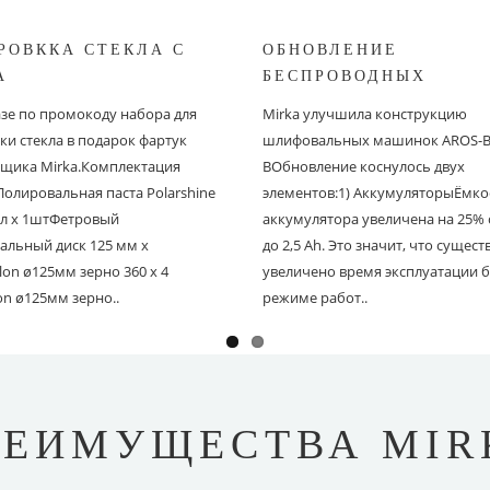
РОВККА СТЕКЛА С
ОБНОВЛЕНИЕ
A
БЕСПРОВОДНЫХ
ШЛИФОВАЛЬНЫХ МА
азе по промокоду набора для
Mirka улучшила конструкцию
MIRKA
ки стекла в подарок фартук
шлифовальных машинок AROS-B 
щика Mirka.Комплектация
BОбновление коснулось двух
Полировальная паста Polarshine
элементов:1) АккумуляторыЁмко
 мл х 1штФетровый
аккумулятора увеличена на 25% с
альный диск 125 мм х
до 2,5 Ah. Это значит, что сущес
on ø125мм зерно 360 х 4
увеличено время эксплуатации б
on ø125мм зерно..
режиме работ..
РЕИМУЩЕСТВА MIR