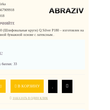
irka
67909918
918
ОЧНЯЙТЕ
80 (Шлифовальные круги) Q.Silver P180 – изготовлен на
чной бумажной основе с латексным..
Е?
 баллах: 33
В КОРЗИНУ
ЗАКАЗАТЬ В ОДИН КЛИК