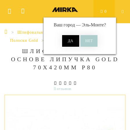
0
Ваш город —
Эль-Монте
?
Шлифовальные материалы
Полоски
Полоски Gold
Gold 70x420 мм без отверстий
ШЛИФ МАТ НА БУМ
ОСНОВЕ ЛИПУЧКА GOLD
70X420ММ P80
0 отзывов