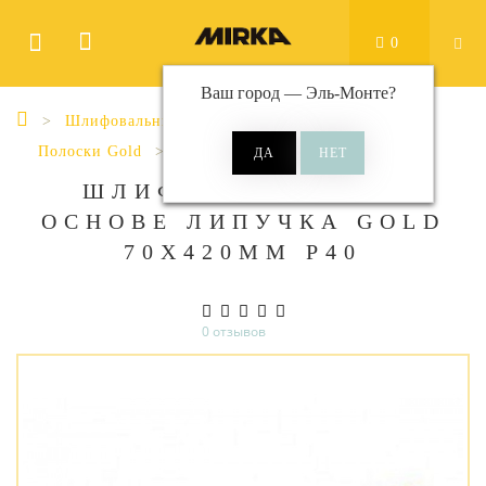
0
Ваш город —
Эль-Монте
?
Шлифовальные материалы
Полоски
Полоски Gold
Gold 70x420 мм без отверстий
ШЛИФ МАТ НА БУМ
ОСНОВЕ ЛИПУЧКА GOLD
70X420ММ P40
0 отзывов