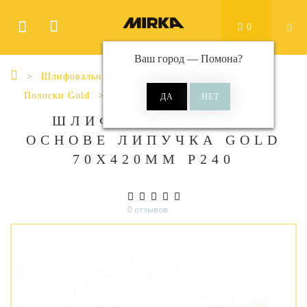
0
Ваш город —
Помона
?
Шлифовальные материалы
Полоски
Полоски Gold
Gold 70x420 мм без отверстий
ШЛИФ МАТ НА БУМ
ОСНОВЕ ЛИПУЧКА GOLD
70X420ММ P240
0 отзывов