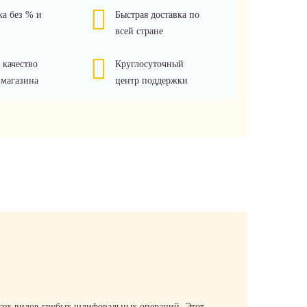
ка без % и
Быстрая доставка по
всей стране
 качество
Круглосуточный
 магазина
центр поддержки
 всех видов грубых шлифовальных операций. Этот