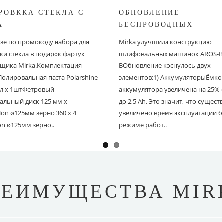
РОВККА СТЕКЛА С
ОБНОВЛЕНИЕ
A
БЕСПРОВОДНЫХ
ШЛИФОВАЛЬНЫХ МА
азе по промокоду набора для
Mirka улучшила конструкцию
MIRKA
ки стекла в подарок фартук
шлифовальных машинок AROS-B 
щика Mirka.Комплектация
BОбновление коснулось двух
Полировальная паста Polarshine
элементов:1) АккумуляторыЁмко
 мл х 1штФетровый
аккумулятора увеличена на 25% с
альный диск 125 мм х
до 2,5 Ah. Это значит, что сущес
on ø125мм зерно 360 х 4
увеличено время эксплуатации б
on ø125мм зерно..
режиме работ..
РЕИМУЩЕСТВА MIR