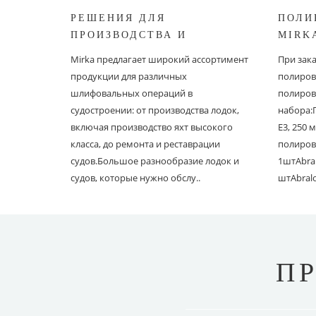
РЕШЕНИЯ ДЛЯ
ПОЛИ
ПРОИЗВОДСТВА И
MIRK
РЕСТАВРАЦИИ СУДОВ ОТ
Mirka предлагает широкий ассортимент
При зак
MIRKA
продукции для различных
полиров
шлифовальных операций в
полиров
судостроении: от производства лодок,
набора:
включая производство яхт высокого
E3, 250
класса, до ремонта и реставрации
полиров
судов.Большое разнообразие лодок и
1штAbral
судов, которые нужно обслу..
штAbral
П