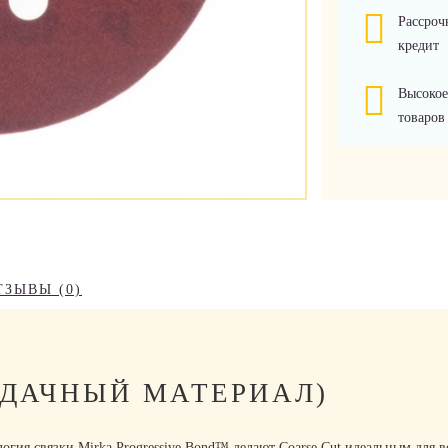
Рассроч
кредит
Высокое
товаров
ТЗЫВЫ (0)
ЖДАЧНЫЙ МАТЕРИАЛ)
ология связки Mirka Progressive Bond™ делают Coarse Cut идеальным для