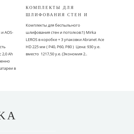
КОМПЛЕКТЫ ДЛЯ
КОМПЛ
ШЛИФОВАНИЯ СТЕН И
БЕСПЫ
ШИНОК
ПОТОЛКОВ MIRKA
ШЛИФО
Комплекты для беспыльного
Комплекты
и AOS-
шлифования стен и потолков:1) Mirka
шлифовани
LEROS в коробке + 3 упаковки Abranet Ace
пылеудаля
сть
HD 225 мм ( P40, P60, P80 ) Цена: 930 у.е.
PC со шлан
 2,0 Ah
вместо 1217,50 у.е. (Экономия 2..
Ace 150 мм 
твенно
вместо 1241
атареи в
KA