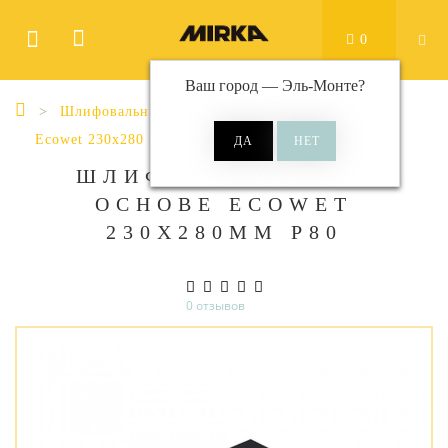
0
Ваш город —
Эль-Монте
?
Шлифовальные материалы
Листы
Ecowet 230x280 мм
ШЛИФ МАТ НА БУМ
ОСНОВЕ ECOWET
230X280ММ Р80
0 отзывов