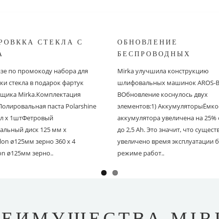
РОВККА СТЕКЛА С
ОБНОВЛЕНИЕ
A
БЕСПРОВОДНЫХ
ШЛИФОВАЛЬНЫХ МА
азе по промокоду набора для
Mirka улучшила конструкцию
MIRKA
ки стекла в подарок фартук
шлифовальных машинок AROS-B 
щика Mirka.Комплектация
BОбновление коснулось двух
Полировальная паста Polarshine
элементов:1) АккумуляторыЁмко
 мл х 1штФетровый
аккумулятора увеличена на 25% с
альный диск 125 мм х
до 2,5 Ah. Это значит, что сущес
on ø125мм зерно 360 х 4
увеличено время эксплуатации б
on ø125мм зерно..
режиме работ..
РЕИМУЩЕСТВА MIR