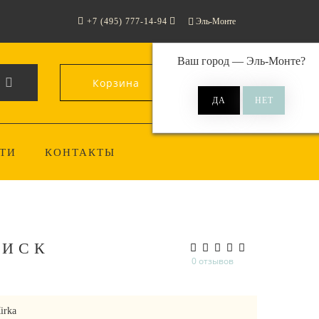
+7 (495) 777-14-94
Эль-Монте
Ваш город —
Эль-Монте
?
Корзина
0
ТИ
КОНТАКТЫ
ДИСК
0 отзывов
irka