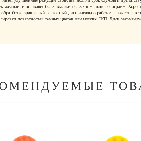
ивает улучшенные режущие свойства, долгий срок службы и препятству
м желтый, и оставляет более высокий блеск и меньше голограмм. Хоро
обратботке оранжевый рельефный диск идеально работает в качестве вто
лировки поверхностей темных цветов или мягких ЛКП. Диск рекомендуетс
КОМЕНДУЕМЫЕ ТОВ