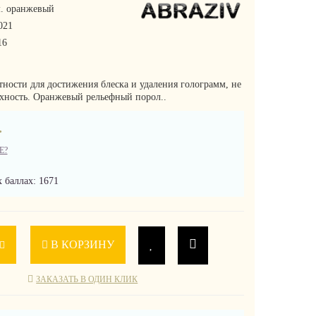
. оранжевый
021
16
тности для достижения блеска и удаления голограмм, не
рхность. Оранжевый рельефный порол..
.
Е?
 баллах: 1671
В КОРЗИНУ
ЗАКАЗАТЬ В ОДИН КЛИК