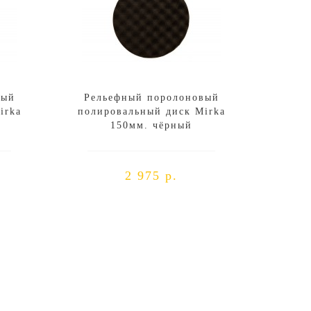
вый
Рельефный поролоновый
irka
полировальный диск Mirka
150мм. чёрный
2 975 р.