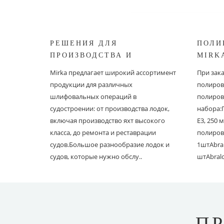
РЕШЕНИЯ ДЛЯ
ПОЛИ
ПРОИЗВОДСТВА И
MIRK
РЕСТАВРАЦИИ СУДОВ ОТ
Mirka предлагает широкий ассортимент
При зак
MIRKA
продукции для различных
полиров
шлифовальных операций в
полиров
судостроении: от производства лодок,
набора:
включая производство яхт высокого
E3, 250
класса, до ремонта и реставрации
полиров
судов.Большое разнообразие лодок и
1штAbral
судов, которые нужно обслу..
штAbral
П