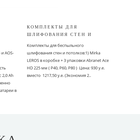
КОМПЛЕКТЫ ДЛЯ
КОМПЛ
ШЛИФОВАНИЯ СТЕН И
БЕСПЫ
ШИНОК
ПОТОЛКОВ MIRKA
ШЛИФО
Комплекты для беспыльного
Комплекты
и AOS-
шлифования стен и потолков:1) Mirka
шлифовани
LEROS в коробке + 3 упаковки Abranet Ace
пылеудаля
сть
HD 225 мм ( P40, P60, P80 ) Цена: 930 у.е.
PC со шлан
 2,0 Ah
вместо 1217,50 у.е. (Экономия 2..
Ace 150 мм 
твенно
вместо 1241
атареи в
KA