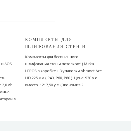
КОМПЛЕКТЫ ДЛЯ
КОМПЛ
ШЛИФОВАНИЯ СТЕН И
БЕСПЫ
ШИНОК
ПОТОЛКОВ MIRKA
ШЛИФО
Комплекты для беспыльного
Комплекты
и AOS-
шлифования стен и потолков:1) Mirka
шлифовани
LEROS в коробке + 3 упаковки Abranet Ace
пылеудаля
сть
HD 225 мм ( P40, P60, P80 ) Цена: 930 у.е.
PC со шлан
 2,0 Ah
вместо 1217,50 у.е. (Экономия 2..
Ace 150 мм 
твенно
вместо 1241
атареи в