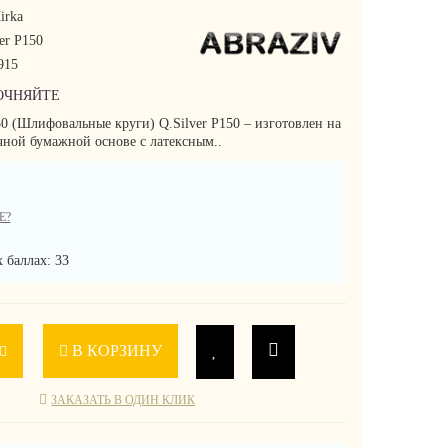
irka
er P150
915
ОЧНЯЙТЕ
50 (Шлифовальные круги) Q.Silver P150 – изготовлен на
чной бумажной основе с латексным..
Е?
 баллах: 33
В КОРЗИНУ
ЗАКАЗАТЬ В ОДИН КЛИК