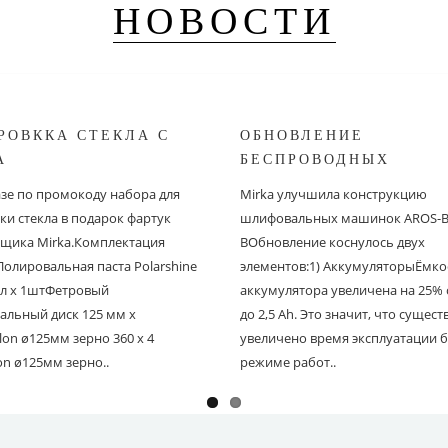
НОВОСТИ
РОВККА СТЕКЛА С
ОБНОВЛЕНИЕ
A
БЕСПРОВОДНЫХ
ШЛИФОВАЛЬНЫХ МА
азе по промокоду набора для
Mirka улучшила конструкцию
MIRKA
ки стекла в подарок фартук
шлифовальных машинок AROS-B 
щика Mirka.Комплектация
BОбновление коснулось двух
Полировальная паста Polarshine
элементов:1) АккумуляторыЁмко
 мл х 1штФетровый
аккумулятора увеличена на 25% с
альный диск 125 мм х
до 2,5 Ah. Это значит, что сущес
on ø125мм зерно 360 х 4
увеличено время эксплуатации б
on ø125мм зерно..
режиме работ..