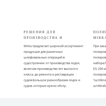
РЕШЕНИЯ ДЛЯ
ПОЛИ
ПРОИЗВОДСТВА И
MIRK
РЕСТАВРАЦИИ СУДОВ ОТ
Mirka предлагает широкий ассортимент
При зак
MIRKA
продукции для различных
полиров
шлифовальных операций в
полиров
судостроении: от производства лодок,
набора:
включая производство яхт высокого
E3, 250
класса, до ремонта и реставрации
полиров
судов.Большое разнообразие лодок и
1штAbral
судов, которые нужно обслу..
штAbral