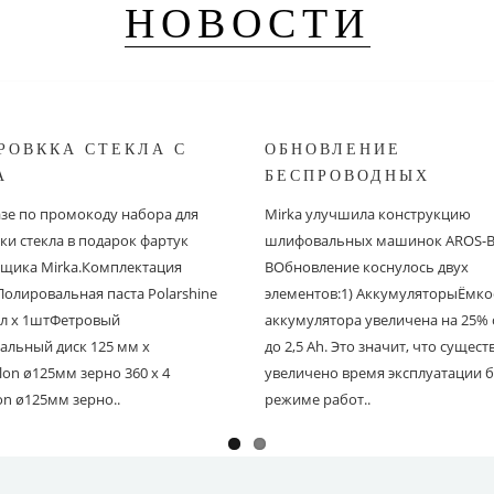
НОВОСТИ
РОВККА СТЕКЛА С
ОБНОВЛЕНИЕ
A
БЕСПРОВОДНЫХ
ШЛИФОВАЛЬНЫХ МА
азе по промокоду набора для
Mirka улучшила конструкцию
MIRKA
ки стекла в подарок фартук
шлифовальных машинок AROS-B 
щика Mirka.Комплектация
BОбновление коснулось двух
Полировальная паста Polarshine
элементов:1) АккумуляторыЁмко
 мл х 1штФетровый
аккумулятора увеличена на 25% с
альный диск 125 мм х
до 2,5 Ah. Это значит, что сущес
on ø125мм зерно 360 х 4
увеличено время эксплуатации б
on ø125мм зерно..
режиме работ..