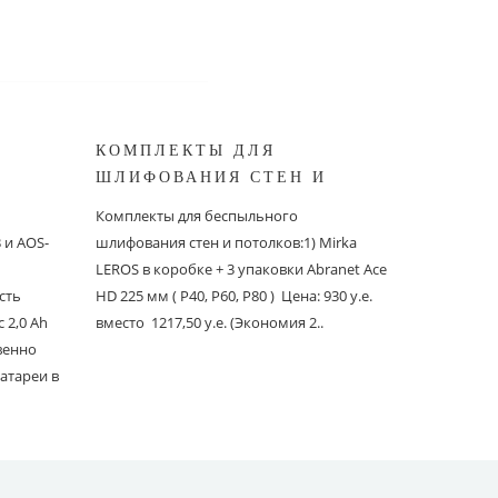
КОМПЛЕКТЫ ДЛЯ
КОМПЛ
ШЛИФОВАНИЯ СТЕН И
БЕСПЫ
ШИНОК
ПОТОЛКОВ MIRKA
ШЛИФО
Комплекты для беспыльного
Комплекты
и AOS-
шлифования стен и потолков:1) Mirka
шлифовани
LEROS в коробке + 3 упаковки Abranet Ace
пылеудаля
сть
HD 225 мм ( P40, P60, P80 ) Цена: 930 у.е.
PC со шлан
 2,0 Ah
вместо 1217,50 у.е. (Экономия 2..
Ace 150 мм 
твенно
вместо 1241
атареи в