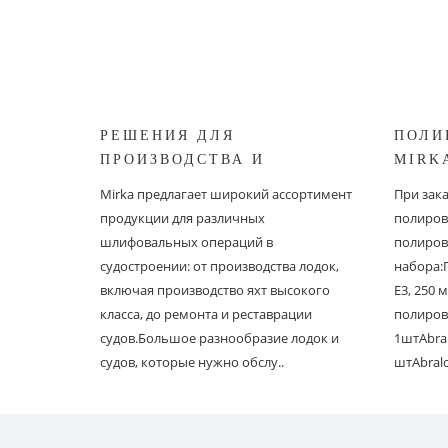
РЕШЕНИЯ ДЛЯ
ПОЛИ
ПРОИЗВОДСТВА И
MIRK
РЕСТАВРАЦИИ СУДОВ ОТ
Mirka предлагает широкий ассортимент
При зак
MIRKA
продукции для различных
полиров
шлифовальных операций в
полиров
судостроении: от производства лодок,
набора:
включая производство яхт высокого
E3, 250
класса, до ремонта и реставрации
полиров
судов.Большое разнообразие лодок и
1штAbral
судов, которые нужно обслу..
штAbral