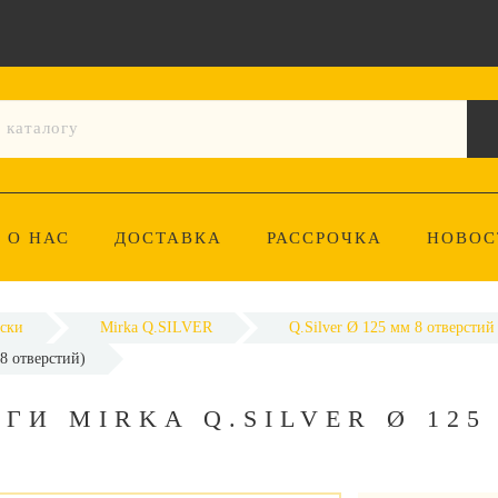
О НАС
ДОСТАВКА
РАССРОЧКА
НОВОС
ски
Mirka Q.SILVER
Q.Silver Ø 125 мм 8 отверстий
8 отверстий)
И MIRKA Q.SILVER Ø 125