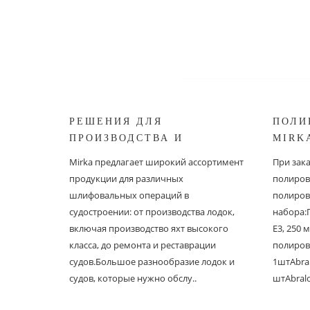
РЕШЕНИЯ ДЛЯ
ПОЛИ
ПРОИЗВОДСТВА И
MIRK
РЕСТАВРАЦИИ СУДОВ ОТ
Mirka предлагает широкий ассортимент
При зак
MIRKA
продукции для различных
полиров
шлифовальных операций в
полиров
судостроении: от производства лодок,
набора:
включая производство яхт высокого
E3, 250
класса, до ремонта и реставрации
полиров
судов.Большое разнообразие лодок и
1штAbral
судов, которые нужно обслу..
штAbral