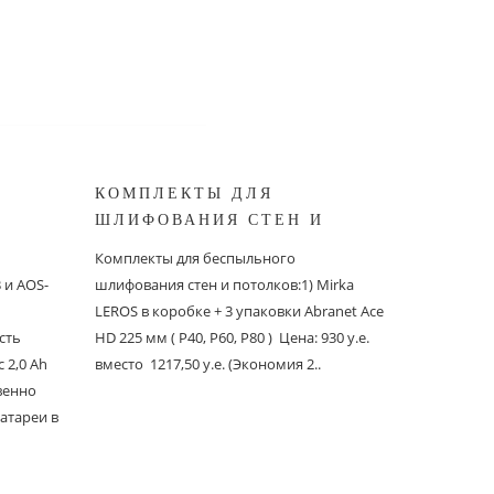
КОМПЛЕКТЫ ДЛЯ
КОМПЛ
ШЛИФОВАНИЯ СТЕН И
БЕСПЫ
ШИНОК
ПОТОЛКОВ MIRKA
ШЛИФО
Комплекты для беспыльного
Комплекты
и AOS-
шлифования стен и потолков:1) Mirka
шлифовани
LEROS в коробке + 3 упаковки Abranet Ace
пылеудаля
сть
HD 225 мм ( P40, P60, P80 ) Цена: 930 у.е.
PC со шлан
 2,0 Ah
вместо 1217,50 у.е. (Экономия 2..
Ace 150 мм 
твенно
вместо 1241
атареи в