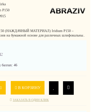
irka
m P150
915
P150 (НАЖДАЧНЫЙ МАТЕРИАЛ) Iridium P150 –
зив на бумажной основе для различных шлифовальны..
Е?
 баллах: 46
В КОРЗИНУ
ЗАКАЗАТЬ В ОДИН КЛИК