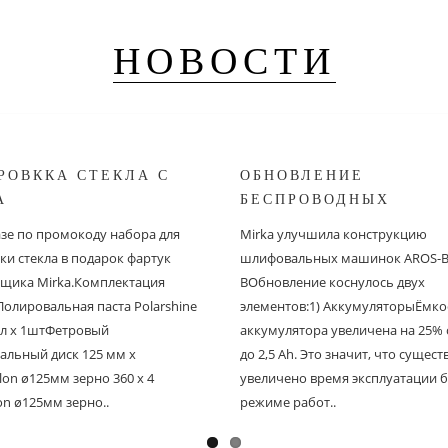
НОВОСТИ
РОВККА СТЕКЛА С
ОБНОВЛЕНИЕ
A
БЕСПРОВОДНЫХ
ШЛИФОВАЛЬНЫХ МА
азе по промокоду набора для
Mirka улучшила конструкцию
MIRKA
ки стекла в подарок фартук
шлифовальных машинок AROS-B 
щика Mirka.Комплектация
BОбновление коснулось двух
Полировальная паста Polarshine
элементов:1) АккумуляторыЁмко
 мл х 1штФетровый
аккумулятора увеличена на 25% с
альный диск 125 мм х
до 2,5 Ah. Это значит, что сущес
on ø125мм зерно 360 х 4
увеличено время эксплуатации б
on ø125мм зерно..
режиме работ..