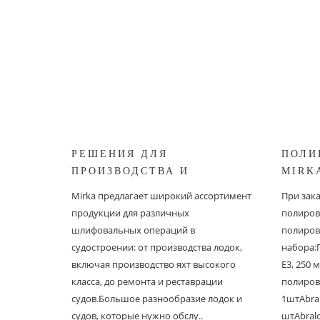
РЕШЕНИЯ ДЛЯ
ПОЛИ
ПРОИЗВОДСТВА И
MIRK
РЕСТАВРАЦИИ СУДОВ ОТ
Mirka предлагает широкий ассортимент
При зак
MIRKA
продукции для различных
полиров
шлифовальных операций в
полиров
судостроении: от производства лодок,
набора:
включая производство яхт высокого
E3, 250
класса, до ремонта и реставрации
полиров
судов.Большое разнообразие лодок и
1штAbral
судов, которые нужно обслу..
штAbral