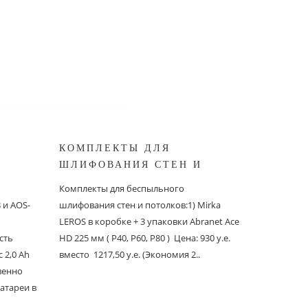
КОМПЛЕКТЫ ДЛЯ
КОМПЛ
ШЛИФОВАНИЯ СТЕН И
БЕСПЫ
ШИНОК
ПОТОЛКОВ MIRKA
ШЛИФО
Комплекты для беспыльного
Комплекты
и AOS-
шлифования стен и потолков:1) Mirka
шлифовани
LEROS в коробке + 3 упаковки Abranet Ace
пылеудаля
сть
HD 225 мм ( P40, P60, P80 ) Цена: 930 у.е.
PC со шлан
 2,0 Ah
вместо 1217,50 у.е. (Экономия 2..
Ace 150 мм 
твенно
вместо 1241
атареи в