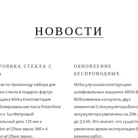
НОВОСТИ
РОВККА СТЕКЛА С
ОБНОВЛЕНИЕ
A
БЕСПРОВОДНЫХ
ШЛИФОВАЛЬНЫХ МА
азе по промокоду набора для
Mirka улучшила конструкцию
MIRKA
ки стекла в подарок фартук
шлифовальных машинок AROS-B 
щика Mirka.Комплектация
BОбновление коснулось двух
Полировальная паста Polarshine
элементов:1) АккумуляторыЁмко
 мл х 1штФетровый
аккумулятора увеличена на 25% с
альный диск 125 мм х
до 2,5 Ah. Это значит, что сущес
on ø125мм зерно 360 х 4
увеличено время эксплуатации б
on ø125мм зерно..
режиме работ..