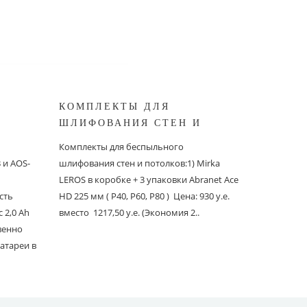
КОМПЛЕКТЫ ДЛЯ
КОМПЛ
ШЛИФОВАНИЯ СТЕН И
БЕСПЫ
ШИНОК
ПОТОЛКОВ MIRKA
ШЛИФО
Комплекты для беспыльного
Комплекты
и AOS-
шлифования стен и потолков:1) Mirka
шлифовани
LEROS в коробке + 3 упаковки Abranet Ace
пылеудаля
сть
HD 225 мм ( P40, P60, P80 ) Цена: 930 у.е.
PC со шлан
 2,0 Ah
вместо 1217,50 у.е. (Экономия 2..
Ace 150 мм 
твенно
вместо 1241
атареи в