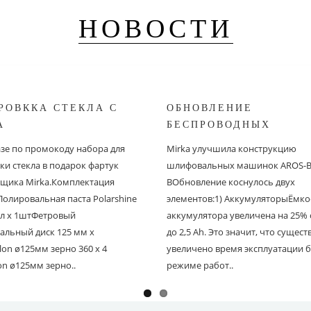
НОВОСТИ
РОВККА СТЕКЛА С
ОБНОВЛЕНИЕ
A
БЕСПРОВОДНЫХ
ШЛИФОВАЛЬНЫХ МА
азе по промокоду набора для
Mirka улучшила конструкцию
MIRKA
ки стекла в подарок фартук
шлифовальных машинок AROS-B 
щика Mirka.Комплектация
BОбновление коснулось двух
Полировальная паста Polarshine
элементов:1) АккумуляторыЁмко
 мл х 1штФетровый
аккумулятора увеличена на 25% с
альный диск 125 мм х
до 2,5 Ah. Это значит, что сущес
on ø125мм зерно 360 х 4
увеличено время эксплуатации б
on ø125мм зерно..
режиме работ..