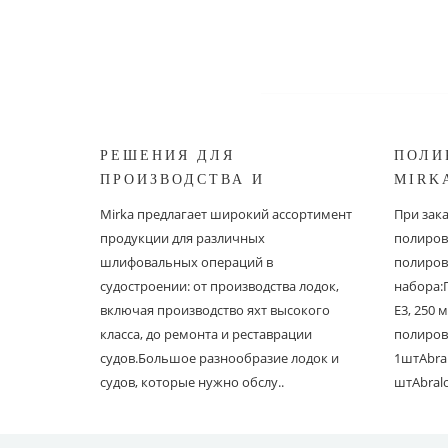
РЕШЕНИЯ ДЛЯ
ПОЛИ
ПРОИЗВОДСТВА И
MIRK
РЕСТАВРАЦИИ СУДОВ ОТ
Mirka предлагает широкий ассортимент
При зак
MIRKA
продукции для различных
полиров
шлифовальных операций в
полиров
судостроении: от производства лодок,
набора:
включая производство яхт высокого
E3, 250
класса, до ремонта и реставрации
полиров
судов.Большое разнообразие лодок и
1штAbral
судов, которые нужно обслу..
штAbral