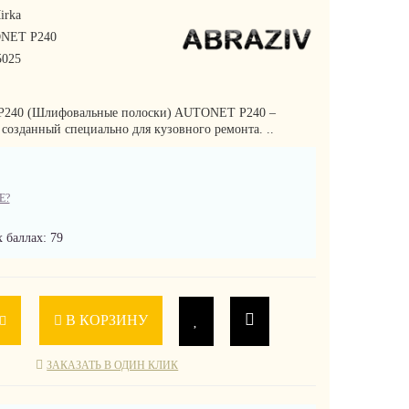
irka
NET P240
025
240 (Шлифовальные полоски) AUTONET P240 –
 созданный специально для кузовного ремонта. ..
Е?
 баллах: 79
В КОРЗИНУ
ЗАКАЗАТЬ В ОДИН КЛИК