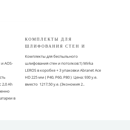
КОМПЛЕКТЫ ДЛЯ
КОМПЛ
ШЛИФОВАНИЯ СТЕН И
БЕСПЫ
ШИНОК
ПОТОЛКОВ MIRKA
ШЛИФО
Комплекты для беспыльного
Комплекты
и AOS-
шлифования стен и потолков:1) Mirka
шлифовани
LEROS в коробке + 3 упаковки Abranet Ace
пылеудаля
сть
HD 225 мм ( P40, P60, P80 ) Цена: 930 у.е.
PC со шлан
 2,0 Ah
вместо 1217,50 у.е. (Экономия 2..
Ace 150 мм 
твенно
вместо 1241
атареи в