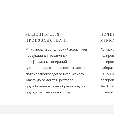
РЕШЕНИЯ ДЛЯ
ПОЛИ
ПРОИЗВОДСТВА И
MIRK
РЕСТАВРАЦИИ СУДОВ ОТ
Mirka предлагает широкий ассортимент
При зак
MIRKA
продукции для различных
полиров
шлифовальных операций в
полиров
судостроении: от производства лодок,
набора:
включая производство яхт высокого
E3, 250
класса, до ремонта и реставрации
полиров
судов.Большое разнообразие лодок и
1штAbral
судов, которые нужно обслу..
штAbral