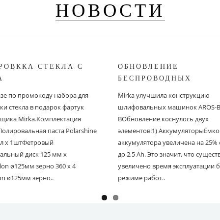
НОВОСТИ
РОВККА СТЕКЛА С
ОБНОВЛЕНИЕ
A
БЕСПРОВОДНЫХ
ШЛИФОВАЛЬНЫХ МА
азе по промокоду набора для
Mirka улучшила конструкцию
MIRKA
ки стекла в подарок фартук
шлифовальных машинок AROS-B 
щика Mirka.Комплектация
BОбновление коснулось двух
Полировальная паста Polarshine
элементов:1) АккумуляторыЁмко
 мл х 1штФетровый
аккумулятора увеличена на 25% с
альный диск 125 мм х
до 2,5 Ah. Это значит, что сущес
on ø125мм зерно 360 х 4
увеличено время эксплуатации б
on ø125мм зерно..
режиме работ..