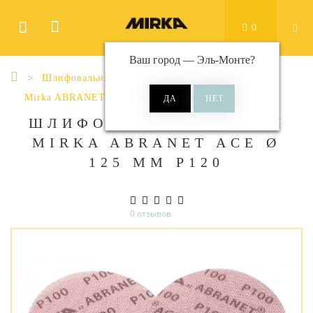
0
Ваш город —
Эль-Монте
?
Шлифовальные материалы
Диски
Mirka ABRANET ACE
Abranet Ace Ø 125 мм
ШЛИФОВАЛЬНЫЕ КРУГИ
MIRKA ABRANET ACE Ø
125 ММ P120
0 отзывов