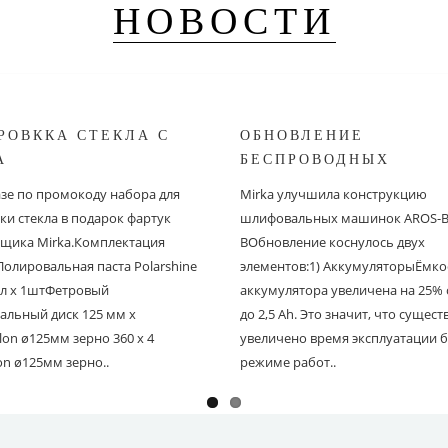
НОВОСТИ
РОВККА СТЕКЛА С
ОБНОВЛЕНИЕ
A
БЕСПРОВОДНЫХ
ШЛИФОВАЛЬНЫХ МА
азе по промокоду набора для
Mirka улучшила конструкцию
MIRKA
ки стекла в подарок фартук
шлифовальных машинок AROS-B 
щика Mirka.Комплектация
BОбновление коснулось двух
Полировальная паста Polarshine
элементов:1) АккумуляторыЁмко
 мл х 1штФетровый
аккумулятора увеличена на 25% с
альный диск 125 мм х
до 2,5 Ah. Это значит, что сущес
on ø125мм зерно 360 х 4
увеличено время эксплуатации б
on ø125мм зерно..
режиме работ..