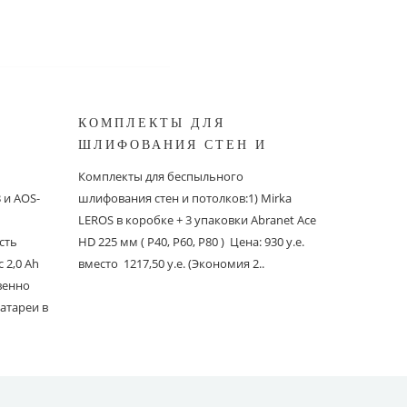
КОМПЛЕКТЫ ДЛЯ
КОМПЛ
ШЛИФОВАНИЯ СТЕН И
БЕСПЫ
ШИНОК
ПОТОЛКОВ MIRKA
ШЛИФО
Комплекты для беспыльного
Комплекты
и AOS-
шлифования стен и потолков:1) Mirka
шлифовани
LEROS в коробке + 3 упаковки Abranet Ace
пылеудаля
сть
HD 225 мм ( P40, P60, P80 ) Цена: 930 у.е.
PC со шлан
 2,0 Ah
вместо 1217,50 у.е. (Экономия 2..
Ace 150 мм 
твенно
вместо 1241
атареи в