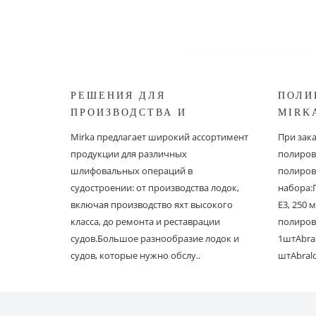
РЕШЕНИЯ ДЛЯ
ПОЛИ
ПРОИЗВОДСТВА И
MIRK
РЕСТАВРАЦИИ СУДОВ ОТ
Mirka предлагает широкий ассортимент
При зак
MIRKA
продукции для различных
полиров
шлифовальных операций в
полиров
судостроении: от производства лодок,
набора:
включая производство яхт высокого
E3, 250
класса, до ремонта и реставрации
полиров
судов.Большое разнообразие лодок и
1штAbral
судов, которые нужно обслу..
штAbral