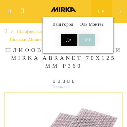
0
Ваш город —
Эль-Монте
?
Шлифовальные материалы
Полоски
Полоски Abranet
Abranet 70x125 мм
ШЛИФОВАЛЬНЫЕ ПОЛОСКИ
MIRKA ABRANET 70Х125
ММ P360
0 отзывов