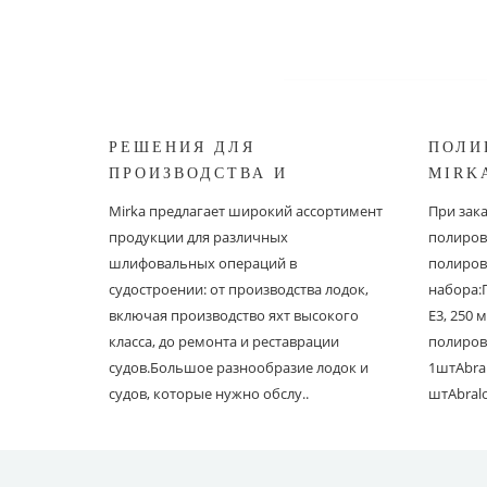
РЕШЕНИЯ ДЛЯ
ПОЛИ
ПРОИЗВОДСТВА И
MIRK
РЕСТАВРАЦИИ СУДОВ ОТ
Mirka предлагает широкий ассортимент
При зак
MIRKA
продукции для различных
полиров
шлифовальных операций в
полиров
судостроении: от производства лодок,
набора:
включая производство яхт высокого
E3, 250
класса, до ремонта и реставрации
полиров
судов.Большое разнообразие лодок и
1штAbral
судов, которые нужно обслу..
штAbral