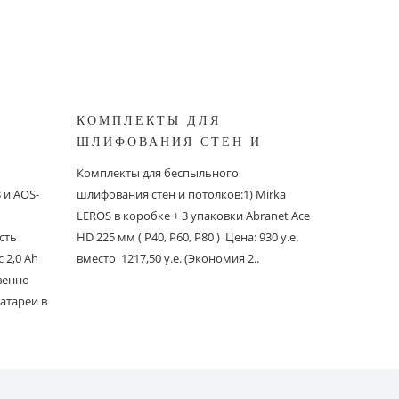
КОМПЛЕКТЫ ДЛЯ
КОМПЛ
ШЛИФОВАНИЯ СТЕН И
БЕСПЫ
ШИНОК
ПОТОЛКОВ MIRKA
ШЛИФО
Комплекты для беспыльного
Комплекты
и AOS-
шлифования стен и потолков:1) Mirka
шлифовани
LEROS в коробке + 3 упаковки Abranet Ace
пылеудаля
сть
HD 225 мм ( P40, P60, P80 ) Цена: 930 у.е.
PC со шлан
 2,0 Ah
вместо 1217,50 у.е. (Экономия 2..
Ace 150 мм 
твенно
вместо 1241
атареи в