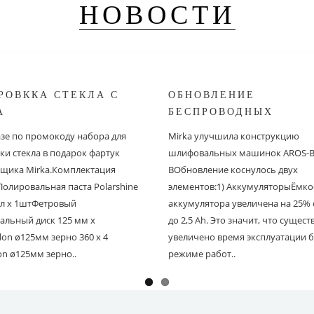
НОВОСТИ
РОВККА СТЕКЛА С
ОБНОВЛЕНИЕ
A
БЕСПРОВОДНЫХ
ШЛИФОВАЛЬНЫХ МА
азе по промокоду набора для
Mirka улучшила конструкцию
MIRKA
ки стекла в подарок фартук
шлифовальных машинок AROS-B 
щика Mirka.Комплектация
BОбновление коснулось двух
Полировальная паста Polarshine
элементов:1) АккумуляторыЁмко
 мл х 1штФетровый
аккумулятора увеличена на 25% с
альный диск 125 мм х
до 2,5 Ah. Это значит, что сущес
on ø125мм зерно 360 х 4
увеличено время эксплуатации б
on ø125мм зерно..
режиме работ..