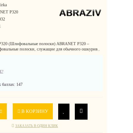
irka
NET P320
032
1
320 (Шлифовальные полоски) ABRANET P320 –
овальные полоски, служащие для обычного ошкурив..
Е?
 баллах: 147
В КОРЗИНУ
ЗАКАЗАТЬ В ОДИН КЛИК