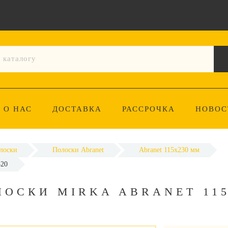
О НАС
ДОСТАВКА
РАССРОЧКА
НОВОС
лоски
Полоски Abranet
Abranet 115x230 мм
320
ОСКИ MIRKA ABRANET 11