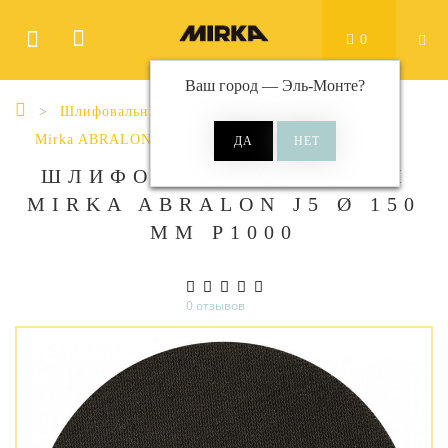
0
Ваш город —
Эль-Монте
?
Шлифовальные материалы
Диски
Mirka ABRALON
Abralon J5 Ø 150 мм
ШЛИФОВАЛЬНЫЕ КРУГИ
MIRKA ABRALON J5 Ø 150
ММ P1000
0 отзывов