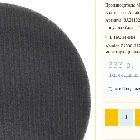
Производитель:
M
Код товара:
Abral
Артикул:
8A2410
Бонусные баллы:
В НАЛИЧИИ
Abralon P2000 (
многофункциональ
333 р.
НАШЛИ ДЕШЕВЛ
Цена в бонусных