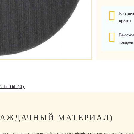
Рассроч
кредит
Высокое
товаров
ТЗЫВЫ (0)
(НАЖДАЧНЫЙ МАТЕРИАЛ)
зив на тканево-поролоновой основе для обработки ровных и профильных