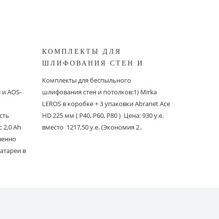
КОМПЛЕКТЫ ДЛЯ
КОМПЛ
ШЛИФОВАНИЯ СТЕН И
БЕСПЫ
ШИНОК
ПОТОЛКОВ MIRKA
ШЛИФО
Комплекты для беспыльного
Комплекты
и AOS-
шлифования стен и потолков:1) Mirka
шлифовани
LEROS в коробке + 3 упаковки Abranet Ace
пылеудаля
сть
HD 225 мм ( P40, P60, P80 ) Цена: 930 у.е.
PC со шлан
 2,0 Ah
вместо 1217,50 у.е. (Экономия 2..
Ace 150 мм 
твенно
вместо 1241
атареи в