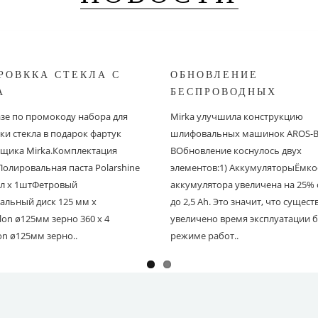
РОВККА СТЕКЛА С
ОБНОВЛЕНИЕ
A
БЕСПРОВОДНЫХ
ШЛИФОВАЛЬНЫХ МА
азе по промокоду набора для
Mirka улучшила конструкцию
MIRKA
ки стекла в подарок фартук
шлифовальных машинок AROS-B 
щика Mirka.Комплектация
BОбновление коснулось двух
Полировальная паста Polarshine
элементов:1) АккумуляторыЁмко
 мл х 1штФетровый
аккумулятора увеличена на 25% с
альный диск 125 мм х
до 2,5 Ah. Это значит, что сущес
on ø125мм зерно 360 х 4
увеличено время эксплуатации б
on ø125мм зерно..
режиме работ..