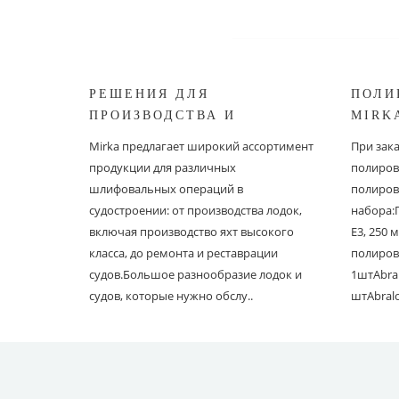
РЕШЕНИЯ ДЛЯ
ПОЛИ
ПРОИЗВОДСТВА И
MIRK
РЕСТАВРАЦИИ СУДОВ ОТ
Mirka предлагает широкий ассортимент
При зак
MIRKA
продукции для различных
полиров
шлифовальных операций в
полиров
судостроении: от производства лодок,
набора:
включая производство яхт высокого
E3, 250
класса, до ремонта и реставрации
полиров
судов.Большое разнообразие лодок и
1штAbral
судов, которые нужно обслу..
штAbral