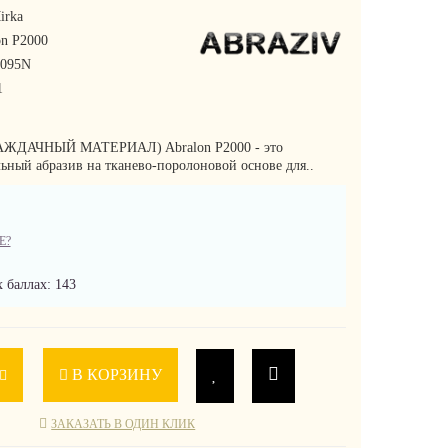
irka
on P2000
2095N
1
НАЖДАЧНЫЙ МАТЕРИАЛ) Abralon P2000 - это
ный абразив на тканево-поролоновой основе для..
Е?
 баллах: 143
В КОРЗИНУ
ЗАКАЗАТЬ В ОДИН КЛИК