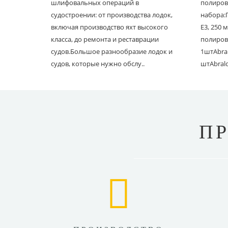
шлифовальных операций в
полиров
судостроении: от производства лодок,
набора:
включая производство яхт высокого
E3, 250
класса, до ремонта и реставрации
полиров
судов.Большое разнообразие лодок и
1штAbral
судов, которые нужно обслу..
штAbral
П