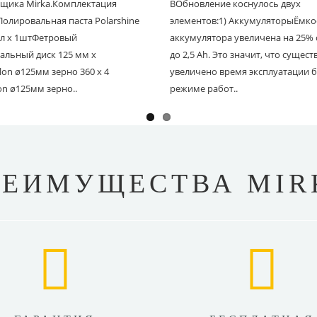
щика Mirka.Комплектация
BОбновление коснулось двух
Полировальная паста Polarshine
элементов:1) АккумуляторыЁмко
 мл х 1штФетровый
аккумулятора увеличена на 25% с
альный диск 125 мм х
до 2,5 Ah. Это значит, что сущес
on ø125мм зерно 360 х 4
увеличено время эксплуатации б
on ø125мм зерно..
режиме работ..
РЕИМУЩЕСТВА MIR