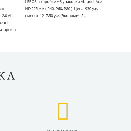
LEROS в коробке + 3 упаковки Abranet Ace
пылеудаля
сть
HD 225 мм ( P40, P60, P80 ) Цена: 930 у.е.
PC со шлан
 2,0 Ah
вместо 1217,50 у.е. (Экономия 2..
Ace 150 мм 
твенно
вместо 1241
атареи в
KA