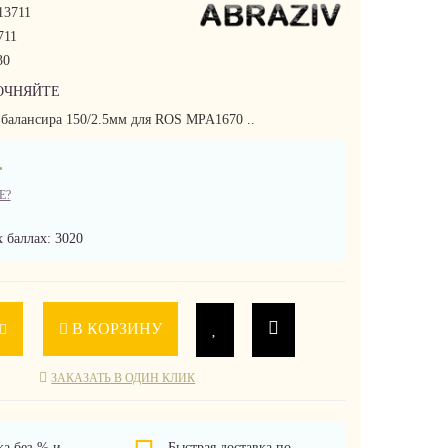
13711
711
30
ОЧНЯЙТЕ
 балансира 150/2.5мм для ROS MPA1670 ..
.
Е?
 баллах: 3020
В КОРЗИНУ
ЗАКАЗАТЬ В ОДИН КЛИК
ка без % и
Быстрая доставка по