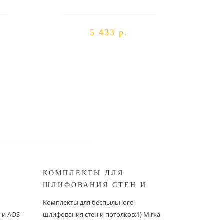
5 433 р.
КОМПЛЕКТЫ ДЛЯ
КОМПЛ
ШЛИФОВАНИЯ СТЕН И
БЕСПЫ
ШИНОК
ПОТОЛКОВ MIRKA
ШЛИФО
Комплекты для беспыльного
Комплекты
и AOS-
шлифования стен и потолков:1) Mirka
шлифовани