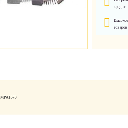
кредит
Высокое
товаров
S MPA1670