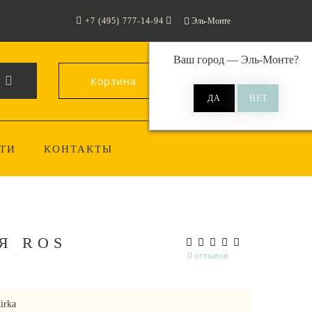
+7 (495) 777-14-94
Эль-Монте
Ваш город —
Эль-Монте
?
Корзина
0
ТИ
КОНТАКТЫ
Я ROS
0 отзывов
irka