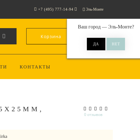
+7 (495) 777-14-94
Эль-Монте
Ваш город —
Эль-Монте
?
Корзина
0
ТИ
КОНТАКТЫ
5Х25ММ,
0 отзывов
irka