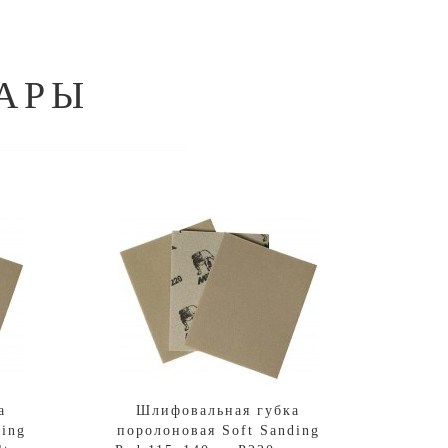
АРЫ
а
Шлифовальная губка
ding
поролоновая Soft Sanding