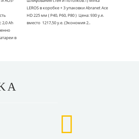
и AOS-
шлифования стен и потолков:1) Mirka
шлифовани
LEROS в коробке + 3 упаковки Abranet Ace
пылеудаля
сть
HD 225 мм ( P40, P60, P80 ) Цена: 930 у.е.
PC со шлан
 2,0 Ah
вместо 1217,50 у.е. (Экономия 2..
Ace 150 мм 
твенно
вместо 1241
атареи в
KA