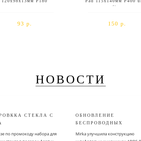
120х98х13мм P180
Pad 115x140мм P400 ul
fine
93 р.
150 р.
НОВОСТИ
РОВККА СТЕКЛА С
ОБНОВЛЕНИЕ
A
БЕСПРОВОДНЫХ
ШЛИФОВАЛЬНЫХ МА
азе по промокоду набора для
Mirka улучшила конструкцию
MIRKA