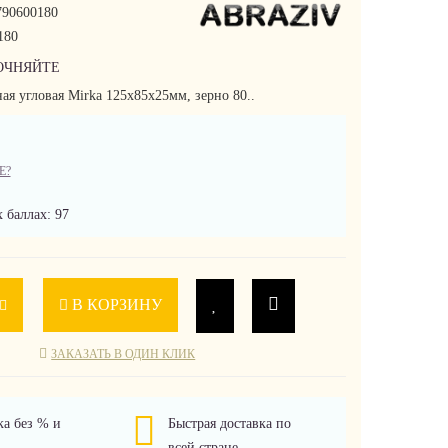
90600180
180
ОЧНЯЙТЕ
я угловая Mirka 125х85х25мм, зерно 80..
Е?
 баллах: 97
В КОРЗИНУ
ЗАКАЗАТЬ В ОДИН КЛИК
ка без % и
Быстрая доставка по
всей стране