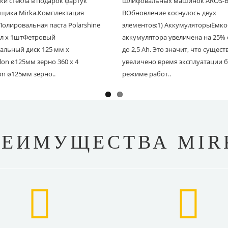
ки стекла в подарок фартук
шлифовальных машинок AROS-B 
щика Mirka.Комплектация
BОбновление коснулось двух
Полировальная паста Polarshine
элементов:1) АккумуляторыЁмко
 мл х 1штФетровый
аккумулятора увеличена на 25% с
альный диск 125 мм х
до 2,5 Ah. Это значит, что сущес
on ø125мм зерно 360 х 4
увеличено время эксплуатации б
on ø125мм зерно..
режиме работ..
РЕИМУЩЕСТВА MIR