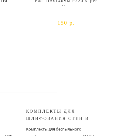
tra
Pad 115x140мм P220 super
fine
150 р.
КОМПЛЕКТЫ ДЛЯ
КОМПЛ
ШЛИФОВАНИЯ СТЕН И
БЕСПЫ
ШИНОК
ПОТОЛКОВ MIRKA
ШЛИФО
Комплекты для беспыльного
Комплекты