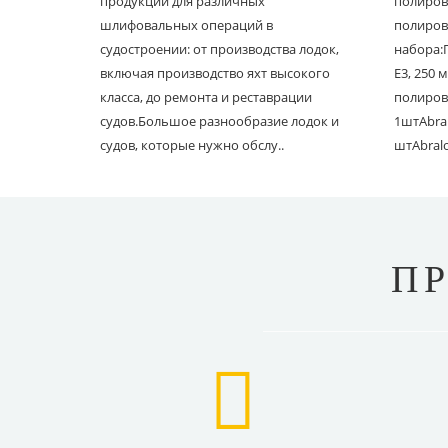
продукции для различных
полиров
шлифовальных операций в
полиров
судостроении: от производства лодок,
набора:
включая производство яхт высокого
E3, 250
класса, до ремонта и реставрации
полиров
судов.Большое разнообразие лодок и
1штAbral
судов, которые нужно обслу..
штAbral
П