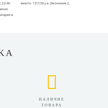
 2,0 Ah
вместо 1217,50 у.е. (Экономия 2..
Ace 150 мм 
твенно
вместо 1241
атареи в
KA
НАЛИЧИЕ
ТОВАРА