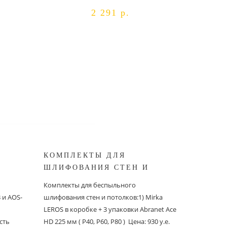
2 291 р.
КОМПЛЕКТЫ ДЛЯ
КОМПЛ
ШЛИФОВАНИЯ СТЕН И
БЕСПЫ
ШИНОК
ПОТОЛКОВ MIRKA
ШЛИФО
Комплекты для беспыльного
Комплекты
и AOS-
шлифования стен и потолков:1) Mirka
шлифовани
LEROS в коробке + 3 упаковки Abranet Ace
пылеудаля
сть
HD 225 мм ( P40, P60, P80 ) Цена: 930 у.е.
PC со шлан