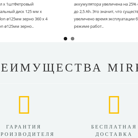
 мл х 1штФетровый
аккумулятора увеличена на 25% с
альный диск 125 мм х
до 2,5 Ah. Это значит, что сущес
on ø125мм зерно 360 х 4
увеличено время эксплуатации б
on ø125мм зерно..
режиме работ..
РЕИМУЩЕСТВА MIR
ГАРАНТИЯ
БЕСПЛАТНАЯ
ПРОИЗВОДИТЕЛЯ
ДОСТАВКА