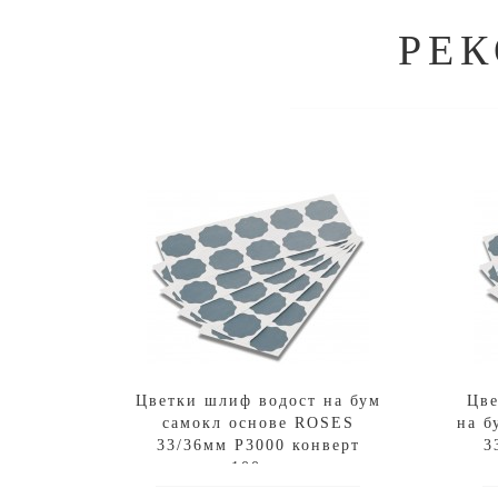
РЕ
Цветки шлиф водост на бум
Цве
самокл основе ROSES
на б
33/36мм P3000 конверт
3
100шт