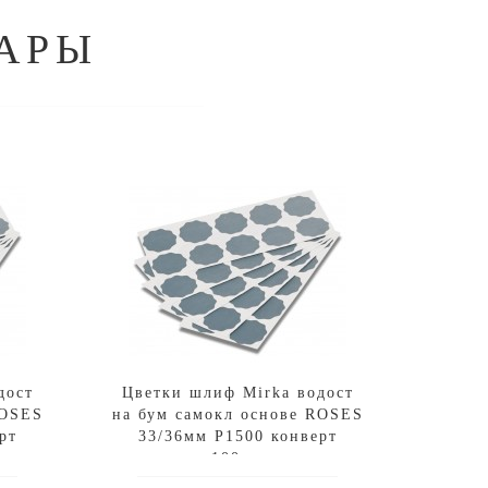
АРЫ
дост
Цветки шлиф Mirka водост
ROSES
на бум самокл основе ROSES
рт
33/36мм P1500 конверт
100шт