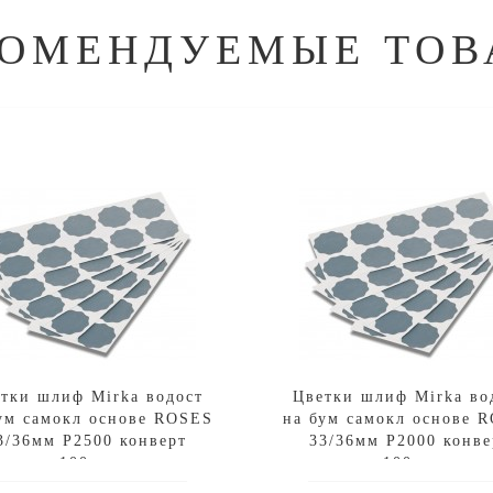
КОМЕНДУЕМЫЕ ТОВ
тки шлиф Mirka водост
Цветки шлиф Mirka во
ум самокл основе ROSES
на бум самокл основе 
3/36мм P2500 конверт
33/36мм P2000 конве
100шт
100шт