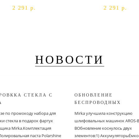
2 291 р.
2 291 р.
НОВОСТИ
РОВККА СТЕКЛА С
ОБНОВЛЕНИЕ
A
БЕСПРОВОДНЫХ
ШЛИФОВАЛЬНЫХ МА
азе по промокоду набора для
Mirka улучшила конструкцию
MIRKA
ки стекла в подарок фартук
шлифовальных машинок AROS-B 
щика Mirka.Комплектация
BОбновление коснулось двух
Полировальная паста Polarshine
элементов:1) АккумуляторыЁмко